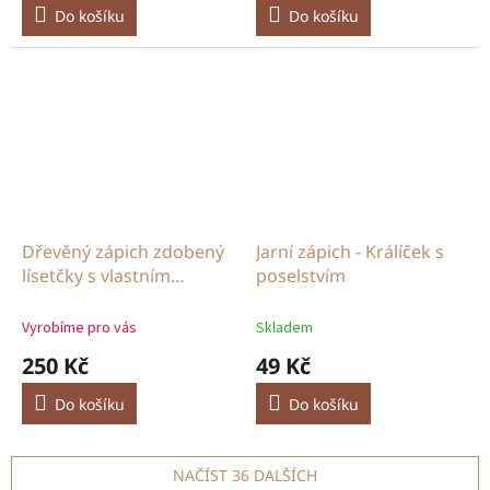
Do košíku
Do košíku
Dřevěný zápich zdobený
Jarní zápich - Králíček s
lísetčky s vlastním
poselstvím
jménem či nápisem
Vyrobíme pro vás
Skladem
250 Kč
49 Kč
Do košíku
Do košíku
NAČÍST 36 DALŠÍCH