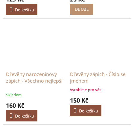
DETAIL
Do košíku
Dřevěný narozeninový
Dřevěný zápich - Číslo se
zápich - Všechno nejlepší
jménem
Vyrobíme pro vás
Průměrné
Skladem
hodnocení
150 Kč
produktu
160 Kč
je
Do košíku
5,0
Do košíku
z
5
hvězdiček.