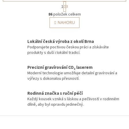
S
1
3
t
O
r
86
položek celkem
v
á
l
NAHORU
n
á
k
o
d
v
a
Lokální česká výroba z okolí Brna
á
c
Podporujete poctivou českou práci a získáváte
n
í
í
produkty s duší i lokální tradicí.
p
r
v
Precizní gravírování CO₂ laserem
k
Moderní technologie umožňuje detailní gravírování a
y
výřezy s dokonalou přesností.
v
ý
Rodinná značka s ruční péčí
p
i
Každý kousek vzniká s láskou a pečlivostí v rodinném
s
dílně, aby byl opravdu jedinečný.
u
Z
á