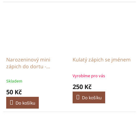
Narozeninový mini
Kulatý zápich se jménem
zápich do dortu -
všechno nejlepší
Vyrobíme pro vás
Průměrné
Skladem
hodnocení
250 Kč
produktu
50 Kč
je
Do košíku
5,0
Do košíku
z
5
hvězdiček.