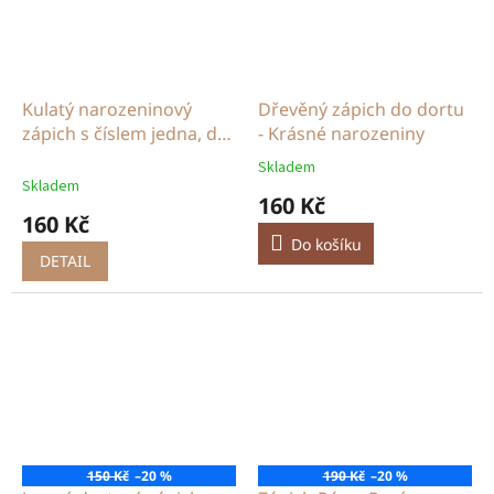
Kulatý narozeninový
Dřevěný zápich do dortu
zápich s číslem jedna, dva
- Krásné narozeniny
nebo tři
Skladem
Průměrné
Skladem
hodnocení
160 Kč
produktu
160 Kč
je
Do košíku
5,0
DETAIL
z
5
hvězdiček.
150 Kč
–20 %
190 Kč
–20 %