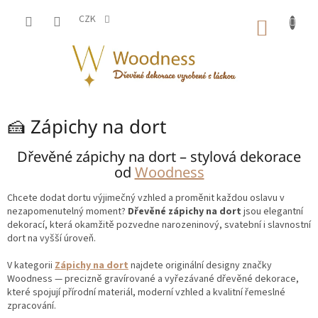
Přejít
na
CZK
NÁKUP
obsah
KOŠÍK
🍰 Zápichy na dort
Dřevěné zápichy na dort – stylová dekorace
od
Woodness
Chcete dodat dortu výjimečný vzhled a proměnit každou oslavu v
nezapomenutelný moment?
Dřevěné zápichy na dort
jsou elegantní
dekorací, která okamžitě pozvedne narozeninový, svatební i slavnostní
dort na vyšší úroveň.
V kategorii
Zápichy na dort
najdete originální designy značky
Woodness — precizně gravírované a vyřezávané dřevěné dekorace,
které spojují přírodní materiál, moderní vzhled a kvalitní řemeslné
zpracování.