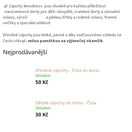
🌿 Zápichy Woodness jsou vhodné pro každou příležitost
-
narozeninové dorty pro děti i dospělé,
svatební dorty a zásnubní
oslavy,
výročí a
jubilea,
křtiny a rodinné oslavy,
firemní
večírky a speciální události
Dřevěné zápichy jsou lehké, pevné a díky nadčasovému vzhledu se
často stávají i
milou památkou na výjimečný okamžik
.
Nejprodávanější
Dřevěné zápichy - Čísla do dortu
Skladem
50 Kč
Dětské zápichy do dortu - Čísla
Skladem
30 Kč