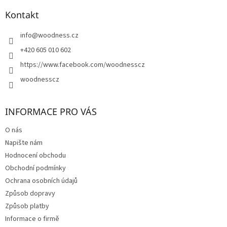
p
a
Kontakt
t
í
info
@
woodness.cz
+420 605 010 602
https://www.facebook.com/woodnesscz
woodnesscz
INFORMACE PRO VÁS
O nás
Napište nám
Hodnocení obchodu
Obchodní podmínky
Ochrana osobních údajů
Způsob dopravy
Způsob platby
Informace o firmě