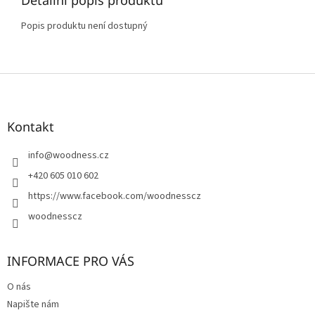
Popis produktu není dostupný
Z
á
p
a
Kontakt
t
í
info
@
woodness.cz
+420 605 010 602
https://www.facebook.com/woodnesscz
woodnesscz
INFORMACE PRO VÁS
O nás
Napište nám