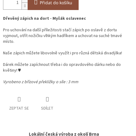
Přidat do košíku
Dřevěný zápich na dort - Myšák oslavenec
Pro uchování na další příležitosti stačí zápich po oslavě z dortu
vyjmout, otřít nožičku vlhkým hadříkem a uchovat na suché tmavé
místo.
Naše zápich můžete libovolně využít i pro různá dětská divadýlka!
Dárek můžete zapíchnout třeba i do opravdového dárku nebo do
květiny! ♥
Vyrobeno z břízové překližky o síle : 3 mm
ZEPTAT SE
SDÍLET
Lokální česká výroba z okolí Brna