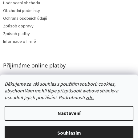
Hodnocení obchodu
Obchodní podmínky
Ochrana osobních údajů
Způsob dopravy
Způsob platby
Informace o firmě
Přijímáme online platby
Děkujeme za váš souhlas s použitím souborů cookies,
abychom Vám mohli lépe přizpůsobit webové stránky a
usnadnit jejich používání. Podrobnosti
zde.
Vytvořil Shoptet
Nastavení
Copyright 2026
Woodness
. Všechna práva vyhrazena.
Upravit
nastavení cookies
Souhlasím
🎁 DÁREK jako poděkování ke každé objednávce❗