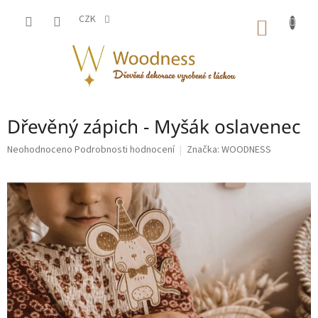
Přejít
na
CZK
NÁKUP
obsah
KOŠÍK
Dřevěný zápich - Myšák oslavenec
Průměrné
Neohodnoceno
Podrobnosti hodnocení
Značka:
WOODNESS
hodnocení
produktu
je
0,0
z
5
hvězdiček.