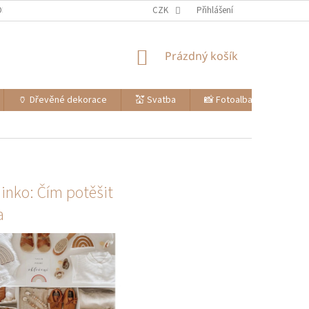
ODMÍNKY
OCHRANA OSOBNÍCH ÚDAJŮ
CZK
ZPŮSOB DOPRAVY
Přihlášení
ZPŮ
NÁKUPNÍ
Prázdný košík
KOŠÍK
🏺 Dřevěné dekorace
💒 Svatba
📸 Fotoalba, svatební kni
inko: Čím potěšit
a