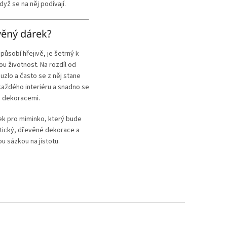
yž se na něj podívají.
věný dárek?
 působí hřejivě, je šetrný k
u životnost. Na rozdíl od
uzlo a často se z něj stane
každého interiéru a snadno se
i dekoracemi.
ek pro miminko, který bude
ktický, dřevěné dekorace a
ou sázkou na jistotu.