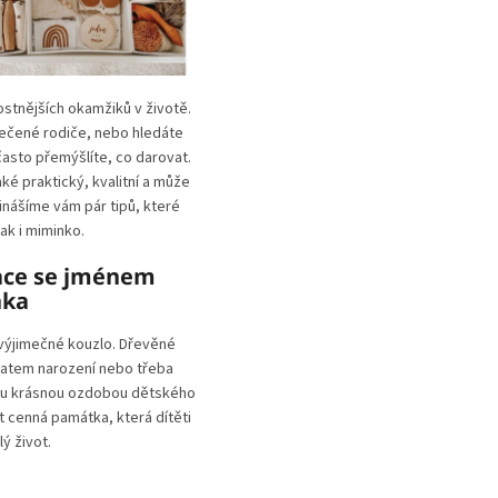
ostnějších okamžiků v životě.
pečené rodiče, nebo hledáte
 často přemýšlíte, co darovat.
aké praktický, kvalitní a může
řinášíme vám pár tipů, které
tak i miminko.
ace se jménem
nka
výjimečné kouzlo. Dřevěné
atem narození nebo třeba
ou krásnou ozdobou dětského
t cenná památka, která dítěti
ý život.