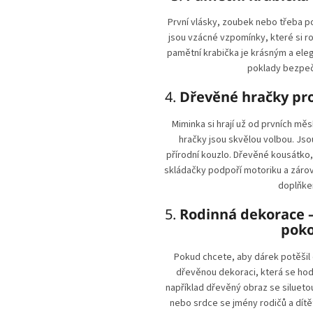
První vlásky, zoubek nebo třeba p
jsou vzácné vzpomínky, které si ro
pamětní krabička je krásným a ele
poklady bezpečn
4.
Dřevěné hračky pro
Miminka si hrají už od prvních měs
hračky jsou skvělou volbou. Jso
přírodní kouzlo. Dřevěné kousátko
skládačky podpoří motoriku a zár
doplňke
5.
Rodinná dekorace –
poko
Pokud chcete, aby dárek potěšil 
dřevěnou dekoraci, která se ho
například dřevěný obraz se siluetou
nebo srdce se jmény rodičů a dítě