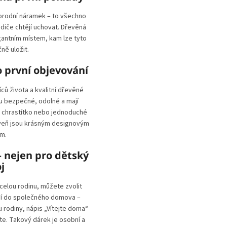
orodní náramek – to všechno
diče chtějí uchovat. Dřevěná
gantním místem, kam lze tyto
ě uložit.
 první objevování
íců života a kvalitní dřevěné
u bezpečné, odolné a mají
, chrastítko nebo jednoduché
oveň jsou krásným designovým
m.
 nejen pro dětský
j
celou rodinu, můžete zvolit
dí do společného domova –
 rodiny, nápis „Vítejte doma“
te. Takový dárek je osobní a