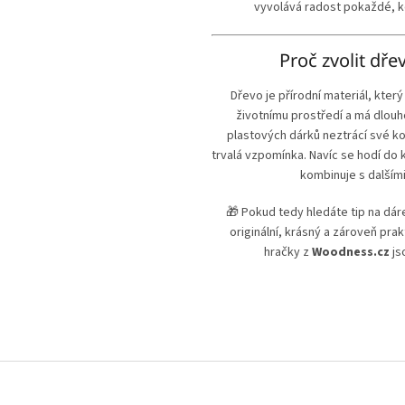
vyvolává radost pokaždé, kd
Proč zvolit dře
Dřevo je přírodní materiál, který
životnímu prostředí a má dlouho
plastových dárků neztrácí své ko
trvalá vzpomínka. Navíc se hodí do 
kombinuje s dalším
🎁 Pokud tedy hledáte tip na dár
originální, krásný a zároveň pra
hračky z
Woodness.cz
js
O
v
l
á