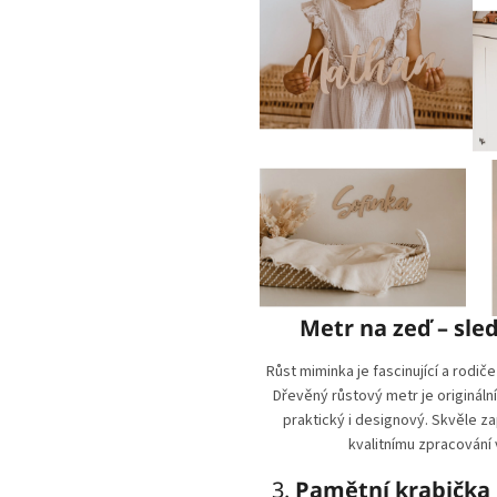
Metr na zeď – sled
Růst miminka je fascinující a rodiče
Dřevěný růstový metr je origináln
praktický i designový. Skvěle z
kvalitnímu zpracování 
3.
Pamětní krabička 