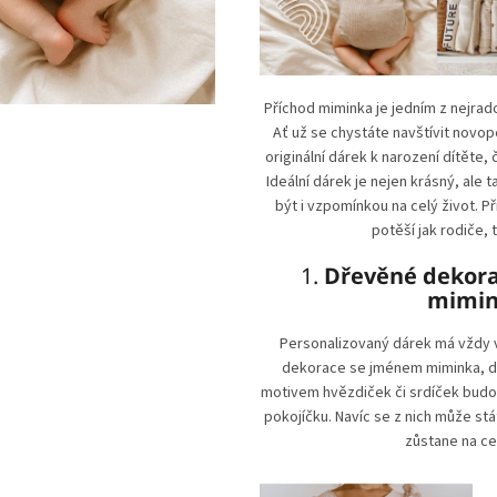
Příchod miminka je jedním z nejrad
Ať už se chystáte navštívit novo
originální dárek k narození dítěte,
Ideální dárek je nejen krásný, ale t
být i vzpomínkou na celý život. P
potěší jak rodiče, 
1.
Dřevěné dekor
mimi
Personalizovaný dárek má vždy 
dekorace se jménem miminka, d
motivem hvězdiček či srdíček bud
pokojíčku. Navíc se z nich může stá
zůstane na cel