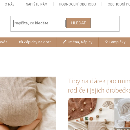
O NÁS
NAPIŠTE NÁM
HODNOCENÍ OBCHODU
OBCHODNÍ P
HLEDAT
svět
🍰 Zápichy na dort
🖊 Jména, Nápisy
💡 Lampičky
Tipy na dárek pro mim
rodiče i jejich drobečk