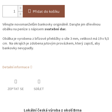
Přidat do košíku
Věnujte novomanželům bankovky originálně. Darujte jim dřevěnou
obálku na peníze s nápisem
svatební dar.
Obálka je vyrobena z břízové překližky o síle 3 mm, velikost má 19 x 9,5
cm. Na okrajích je zdobena jutovým provázkem, který zajistí, aby
bankovky nevypadly.
Detailní informace
ZEPTAT SE
SDÍLET
Lokální česká výroba z okolí Brna