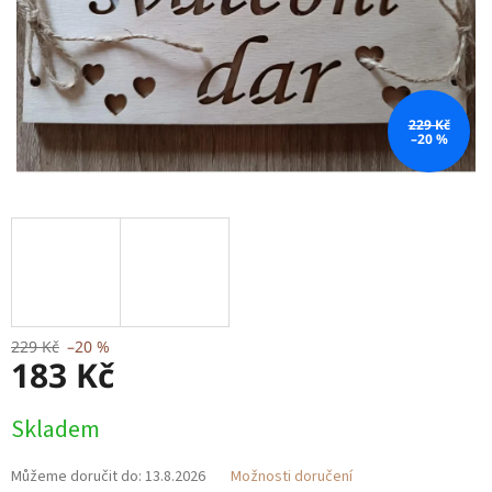
229 Kč
–20 %
229 Kč
–20 %
183 Kč
Měrná
Skladem
cena:
Můžeme doručit do:
13.8.2026
Možnosti doručení