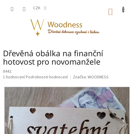
Přejít
na
CZK
NÁKUP
obsah
KOŠÍK
Dřevěná obálka na finanční
hotovost pro novomanžele
8442
Průměrné
1 hodnocení
Podrobnosti hodnocení
Značka:
WOODNESS
hodnocení
produktu
je
5,0
z
5
hvězdiček.