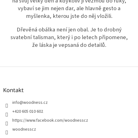
na svůj velký den a kdykoliv ji vezmou do ruky,
vybaví se jim nejen dar, ale hlavně gesto a
myšlenka, kterou jste do něj vložili.
Dřevěná obálka není jen obal. Je to drobný
svatební talisman, který i po letech připomene,
že láska je vepsaná do detailů.
Z
á
p
a
Kontakt
t
í
info
@
woodness.cz
+420 605 010 602
https://www.facebook.com/woodnesscz
woodnesscz