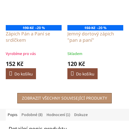
190 Kč
–20 %
150 Kč
–20 %
Zápich Pán a Paní se
Jemný dortový zápich
srdíčkem
"pan a paní"
Vyrobíme pro vás
Skladem
152 Kč
120 Kč
Do košíku
Do košíku
ZOBRAZIT VŠECHNY SOUVISEJÍCÍ PRODUKTY
Popis
Podobné (8)
Hodnocení (1)
Diskuze
Detailní popis produktu