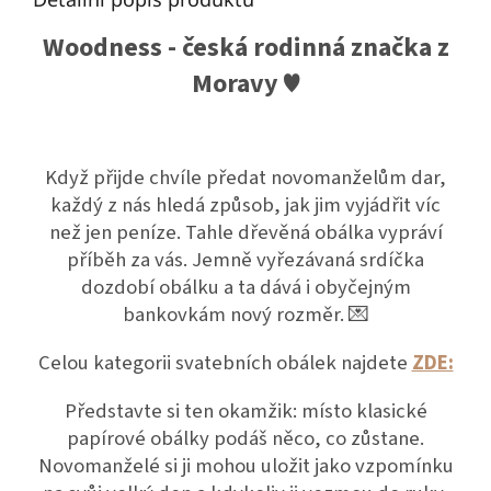
Woodness - česká rodinná značka z
Moravy ♥
Když přijde chvíle předat novomanželům dar,
každý z nás hledá způsob, jak jim vyjádřit víc
než jen peníze. Tahle dřevěná obálka vypráví
příběh za vás. Jemně vyřezávaná srdíčka
dozdobí obálku a ta dává i obyčejným
bankovkám nový rozměr. 💌
Celou kategorii svatebních obálek najdete
ZDE:
Představte si ten okamžik: místo klasické
papírové obálky podáš něco, co zůstane.
Novomanželé si ji mohou uložit jako vzpomínku