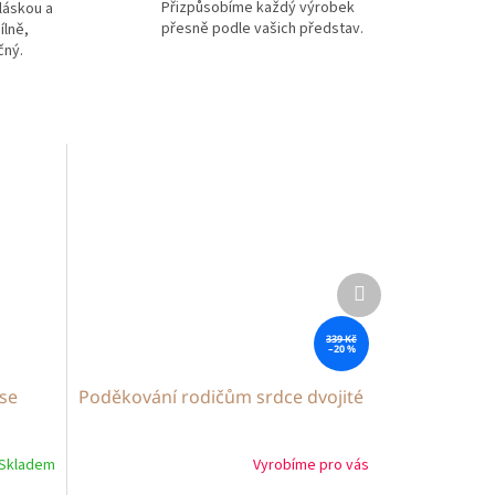
Přizpůsobíme každý výrobek
láskou a
přesně podle vašich představ.
ílně,
čný.
Další
produkt
339 Kč
–20 %
se
Poděkování rodičům srdce dvojité
Skladem
Vyrobíme pro vás