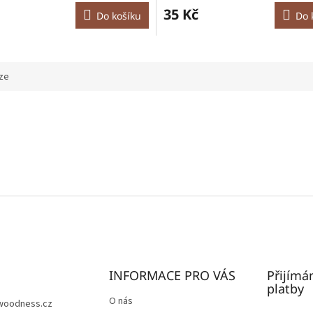
35 Kč
Do košíku
Do 
ze
INFORMACE PRO VÁS
Přijímá
platby
O nás
woodness.cz