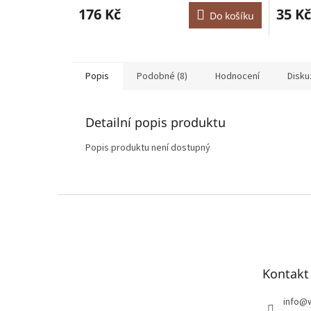
produktu
176 Kč
35 Kč
Do košíku
je
5,0
z
5
hvězdiček.
Popis
Podobné (8)
Hodnocení
Disku
Detailní popis produktu
Popis produktu není dostupný
Z
á
p
a
t
Kontakt
í
info
@