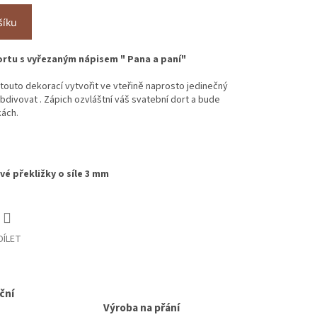
šíku
rtu s vyřezaným nápisem " Pana a paní"
touto dekorací vytvořit ve vteřině naprosto jedinečný
bdivovat . Zápich ozvláštní váš svatební dort a bude
kách.
vé překližky o síle 3 mm
DÍLET
ční
Výroba na přání