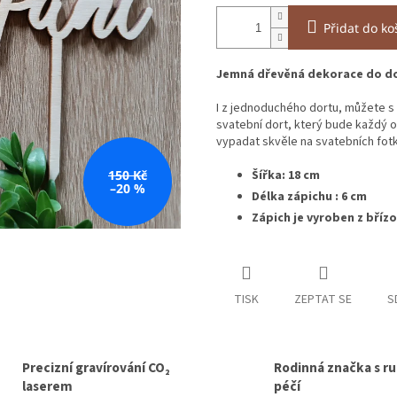
Přidat do ko
Jemná dřevěná dekorace do do
I z jednoduchého dortu, můžete s 
svatební dort, který bude každý o
vypadat skvěle na svatebních fot
150 Kč
Šířka: 18 cm
–20 %
Délka zápichu : 6 cm
Zápich je vyroben z břízo
TISK
ZEPTAT SE
S
Precizní gravírování CO₂
Rodinná značka s ru
laserem
péčí