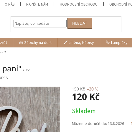
O NÁS
NAPIŠTE NÁM
HODNOCENÍ OBCHODU
OBCHODNÍ P
HLEDAT
svět
🍰 Zápichy na dort
🖊 Jména, Nápisy
💡 Lampičky
aní"
 paní"
7965
NESS
150 Kč
–20 %
120 Kč
Měrná
Skladem
cena:
Můžeme doručit do:
13.8.2026