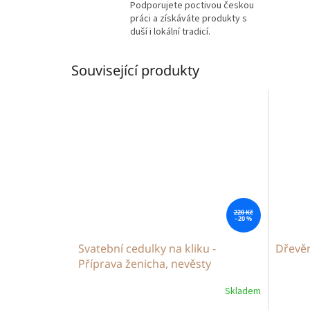
Podporujete poctivou českou
práci a získáváte produkty s
duší i lokální tradicí.
Související produkty
220 Kč
–20 %
Svatební cedulky na kliku -
Dřevěn
Příprava ženicha, nevěsty
Skladem
Průměrné
hodnocení