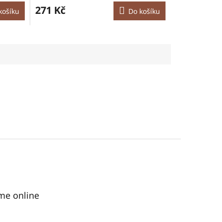
271 Kč
košíku
Do košíku
me online