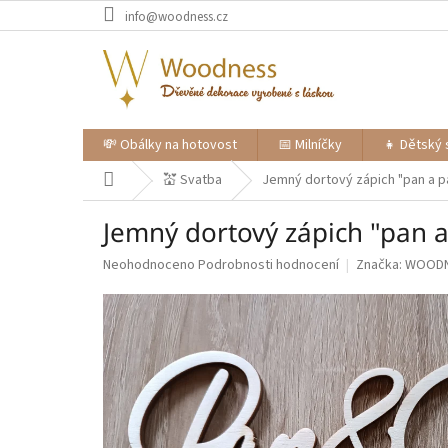
Přejít
info@woodness.cz
na
obsah
💸 Obálky na hotovost
📅 Milníčky
👧 Dětský 
Domů
💒 Svatba
Jemný dortový zápich "pan a p
Jemný dortový zápich "pan a
Průměrné
Neohodnoceno
Podrobnosti hodnocení
Značka:
WOOD
hodnocení
produktu
je
0,0
z
5
hvězdiček.