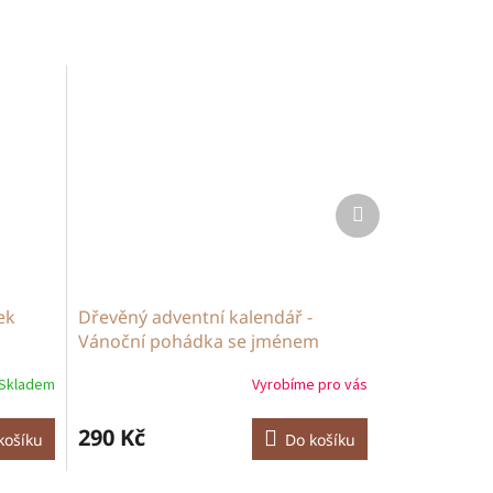
Další
produkt
ek
Dřevěný adventní kalendář -
Vánoční pohádka se jménem
Skladem
Vyrobíme pro vás
290 Kč
košíku
Do košíku