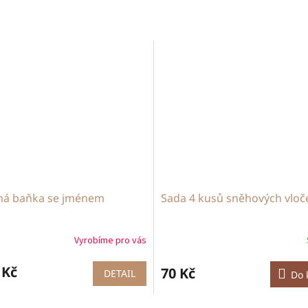
ná baňka se jménem
Sada 4 kusů sněhových vloč
Vyrobíme pro vás
 Kč
70 Kč
DETAIL
Do 