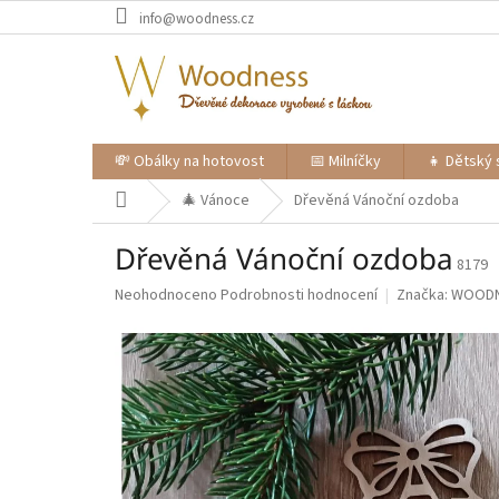
Přejít
info@woodness.cz
na
obsah
💸 Obálky na hotovost
📅 Milníčky
👧 Dětský 
Domů
🎄 Vánoce
Dřevěná Vánoční ozdoba
Dřevěná Vánoční ozdoba
8179
Průměrné
Neohodnoceno
Podrobnosti hodnocení
Značka:
WOOD
hodnocení
produktu
je
0,0
z
5
hvězdiček.