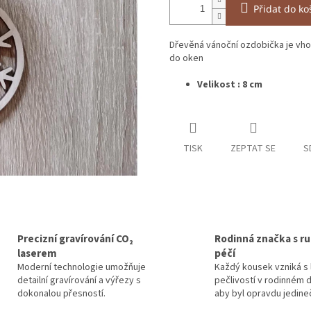
Přidat do ko
Dřevěná vánoční ozdobička je vho
do oken
Velikost : 8 cm
TISK
ZEPTAT SE
S
Precizní gravírování CO₂
Rodinná značka s ru
laserem
péčí
Moderní technologie umožňuje
Každý kousek vzniká s 
detailní gravírování a výřezy s
pečlivostí v rodinném d
dokonalou přesností.
aby byl opravdu jedine