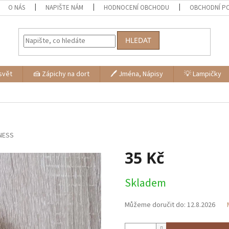
O NÁS
NAPIŠTE NÁM
HODNOCENÍ OBCHODU
OBCHODNÍ P
HLEDAT
svět
🍰 Zápichy na dort
🖊 Jména, Nápisy
💡 Lampičky
NESS
35 Kč
Měrná
Skladem
cena:
Můžeme doručit do:
12.8.2026