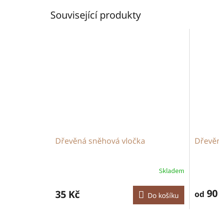
Související produkty
Dřevěná sněhová vločka
Dřevě
Skladem
90
35 Kč
od
Do košíku