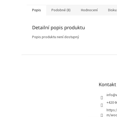
Popis
Podobné (8)
Hodnocení
Disku
Detailní popis produktu
Popis produktu není dostupný
Z
á
p
a
t
Kontakt
í
info
@
+420 6
https:
m/woo