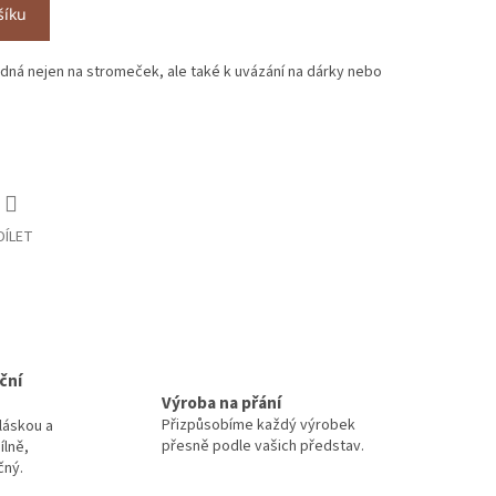
šíku
dná nejen na stromeček, ale také k uvázání na dárky nebo
DÍLET
ční
Výroba na přání
Přizpůsobíme každý výrobek
láskou a
přesně podle vašich představ.
ílně,
čný.