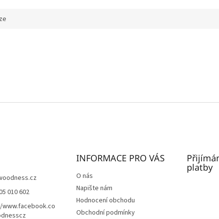
ze
INFORMACE PRO VÁS
Přijímá
platby
O nás
woodness.cz
Napište nám
05 010 602
Hodnocení obchodu
//www.facebook.co
Obchodní podmínky
dnesscz