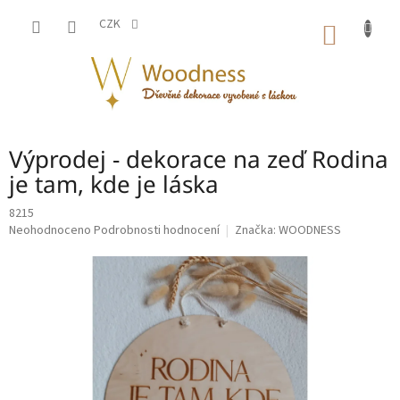
Přejít
na
CZK
NÁKUP
obsah
KOŠÍK
Výprodej - dekorace na zeď Rodina
je tam, kde je láska
8215
Průměrné
Neohodnoceno
Podrobnosti hodnocení
Značka:
WOODNESS
hodnocení
produktu
je
0,0
z
5
hvězdiček.