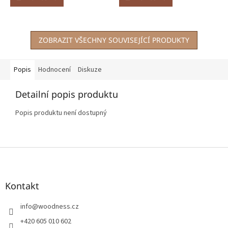
ZOBRAZIT VŠECHNY SOUVISEJÍCÍ PRODUKTY
Popis
Hodnocení
Diskuze
Detailní popis produktu
Popis produktu není dostupný
Z
á
p
a
Kontakt
t
í
info
@
woodness.cz
+420 605 010 602