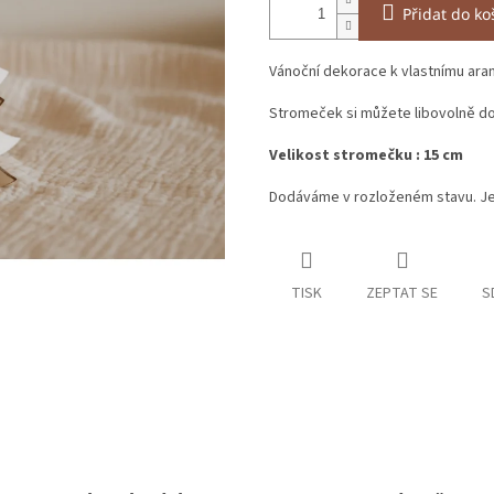
Přidat do ko
Vánoční dekorace k vlastnímu ara
Stromeček si můžete libovolně do
Velikost stromečku : 15 cm
Dodáváme v rozloženém stavu. Je
TISK
ZEPTAT SE
S