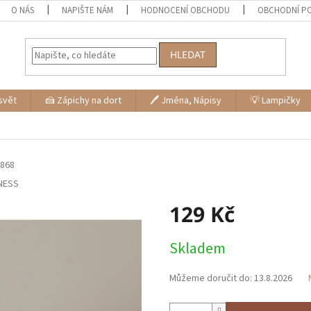
O NÁS
NAPIŠTE NÁM
HODNOCENÍ OBCHODU
OBCHODNÍ P
HLEDAT
svět
🍰 Zápichy na dort
🖊 Jména, Nápisy
💡 Lampičky
868
NESS
129 Kč
Měrná
Skladem
cena:
Můžeme doručit do:
13.8.2026