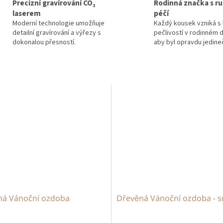
Precizní gravírování CO₂
Rodinná značka s ru
laserem
péčí
Moderní technologie umožňuje
Každý kousek vzniká s 
detailní gravírování a výřezy s
pečlivostí v rodinném d
dokonalou přesností.
aby byl opravdu jedine
ná Vánoční ozdoba
Dřevěná Vánoční ozdoba - s