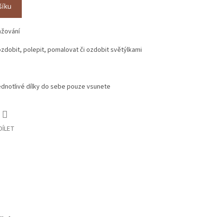
šíku
nžování
zdobit, polepit, pomalovat či ozdobit světýlkami
dnotlivé dílky do sebe pouze vsunete
DÍLET