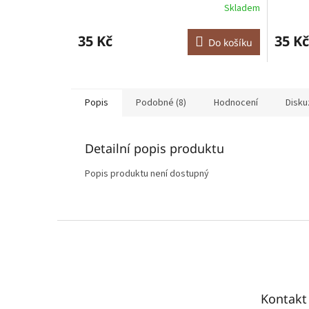
Skladem
35 Kč
35 Kč
Do košíku
Popis
Podobné (8)
Hodnocení
Disku
Detailní popis produktu
Popis produktu není dostupný
Z
á
p
a
t
Kontakt
í