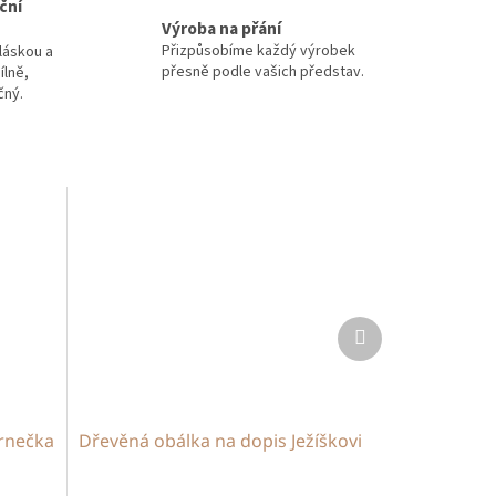
ční
Výroba na přání
Přizpůsobíme každý výrobek
láskou a
přesně podle vašich představ.
ílně,
čný.
Další
produkt
rnečka
Dřevěná obálka na dopis Ježíškovi