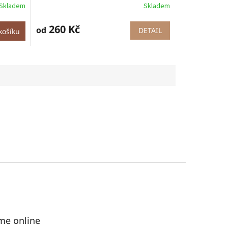
Skladem
Skladem
260 Kč
od
DETAIL
košíku
me online