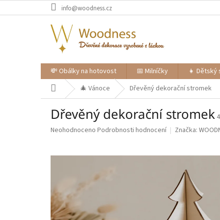
Přejít
info@woodness.cz
na
obsah
💸 Obálky na hotovost
📅 Milníčky
👧 Dětský 
Domů
🎄 Vánoce
Dřevěný dekorační stromek
Dřevěný dekorační stromek
4
Průměrné
Neohodnoceno
Podrobnosti hodnocení
Značka:
WOOD
hodnocení
produktu
je
0,0
z
5
hvězdiček.