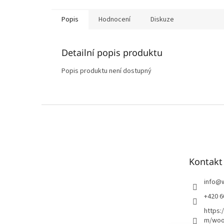
Popis
Hodnocení
Diskuze
Detailní popis produktu
Popis produktu není dostupný
Z
á
p
a
t
Kontakt
í
info
@
+420 6
https:
m/woo