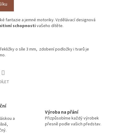
šíku
ké fantazie a jemné motoriky.
Vzdělávací designová
itivní schopnosti
vašeho dítěte.
řekližky o síle 3 mm, zdobení podložky i tvarů je
eno.
DÍLET
ční
Výroba na přání
Přizpůsobíme každý výrobek
láskou a
přesně podle vašich představ.
ílně,
čný.