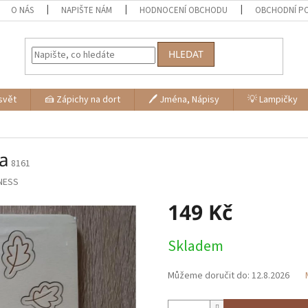
O NÁS
NAPIŠTE NÁM
HODNOCENÍ OBCHODU
OBCHODNÍ P
HLEDAT
svět
🍰 Zápichy na dort
🖊 Jména, Nápisy
💡 Lampičky
ka
8161
NESS
149 Kč
Měrná
Skladem
cena:
Můžeme doručit do:
12.8.2026