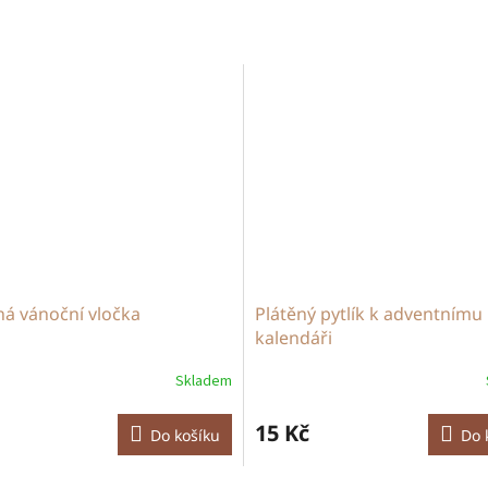
á vánoční vločka
Plátěný pytlík k adventnímu
kalendáři
Skladem
15 Kč
Do košíku
Do 