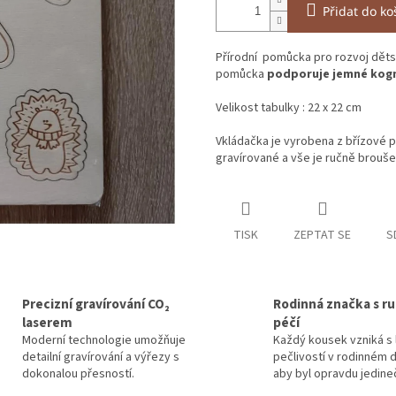
Přidat do ko
Přírodní pomůcka pro rozvoj děts
pomůcka
podporuje jemné kogn
Velikost tabulky : 22 x 22 cm
Vkládačka je vyrobena z břízové p
gravírované a vše je ručně brouš
TISK
ZEPTAT SE
S
Precizní gravírování CO₂
Rodinná značka s ru
laserem
péčí
Moderní technologie umožňuje
Každý kousek vzniká s 
detailní gravírování a výřezy s
pečlivostí v rodinném d
dokonalou přesností.
aby byl opravdu jedine