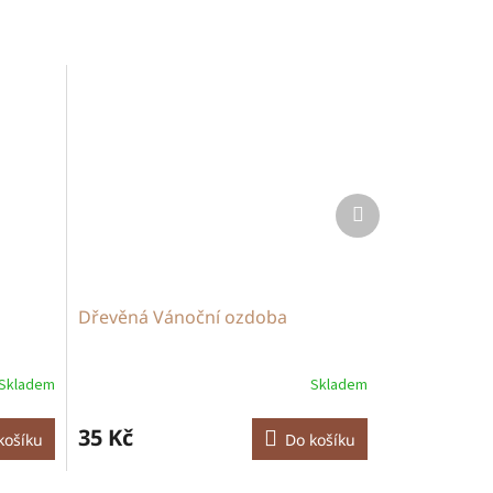
Další
produkt
Dřevěná Vánoční ozdoba
Skladem
Skladem
35 Kč
košíku
Do košíku