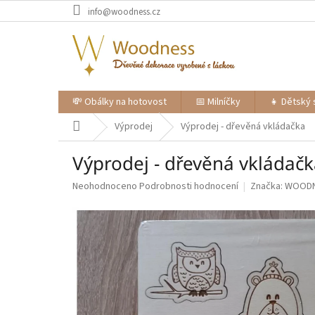
Přejít
info@woodness.cz
na
obsah
💸 Obálky na hotovost
📅 Milníčky
👧 Dětský 
Domů
Výprodej
Výprodej - dřevěná vkládačka
Výprodej - dřevěná vkládač
Průměrné
Neohodnoceno
Podrobnosti hodnocení
Značka:
WOOD
hodnocení
produktu
je
0,0
z
5
hvězdiček.