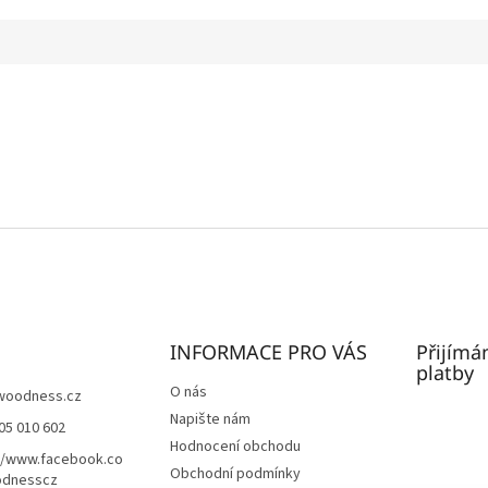
INFORMACE PRO VÁS
Přijímá
platby
O nás
woodness.cz
Napište nám
05 010 602
Hodnocení obchodu
//www.facebook.co
Obchodní podmínky
dnesscz