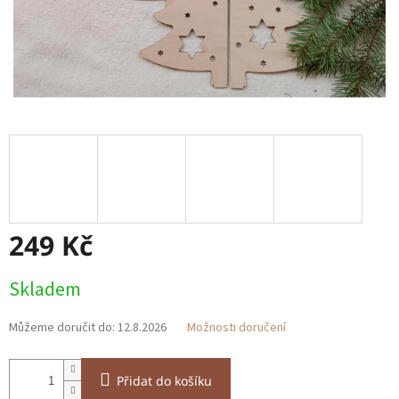
249 Kč
Měrná
Skladem
cena:
Můžeme doručit do:
12.8.2026
Možnosti doručení
Přidat do košíku