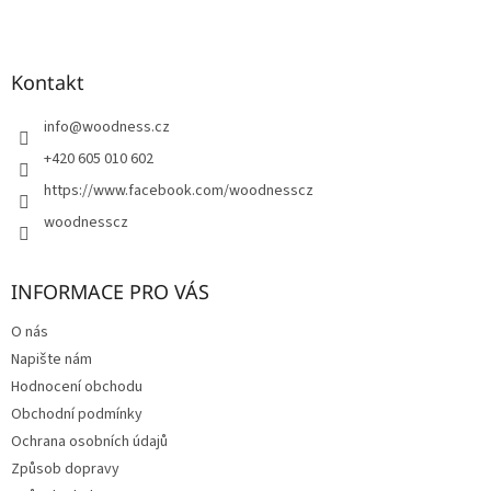
Z
á
p
a
Kontakt
t
í
info
@
woodness.cz
+420 605 010 602
https://www.facebook.com/woodnesscz
woodnesscz
INFORMACE PRO VÁS
O nás
Napište nám
Hodnocení obchodu
Obchodní podmínky
Ochrana osobních údajů
Způsob dopravy