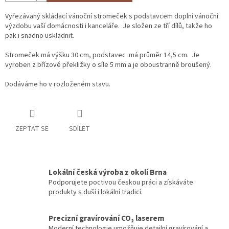
Vyřezávaný skládací vánoční stromeček s podstavcem doplní vánoční
výzdobu vaší domácnosti i kanceláře. Je složen ze tří dílů, takže ho
pak i snadno uskladnit.
Stromeček má výšku 30 cm, podstavec má průměr 14,5 cm. Je
vyroben z břízové překližky o síle 5 mm a je oboustranně broušený.
Dodáváme ho v rozloženém stavu.
ZEPTAT SE
SDÍLET
Lokální česká výroba z okolí Brna
Podporujete poctivou českou práci a získáváte
produkty s duší i lokální tradicí.
Precizní gravírování CO₂ laserem
Moderní technologie umožňuje detailní gravírování a