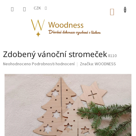
Přejít
na
CZK
NÁKUP
obsah
KOŠÍK
Zdobený vánoční stromeček
8110
Průměrné
Neohodnoceno
Podrobnosti hodnocení
Značka:
WOODNESS
hodnocení
produktu
je
0,0
z
5
hvězdiček.