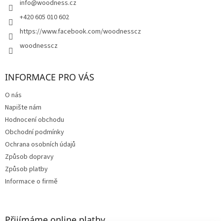
í
info
@
woodness.cz
+420 605 010 602
https://www.facebook.com/woodnesscz
woodnesscz
INFORMACE PRO VÁS
O nás
Napište nám
Hodnocení obchodu
Obchodní podmínky
Ochrana osobních údajů
Způsob dopravy
Způsob platby
Informace o firmě
Přijímáme online platby