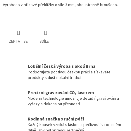
Vyrobeno z břízové překližky o síle 3 mm, oboustranně broušeno.
ZEPTAT SE
SDÍLET
Lokální česká výroba z okolí Brna
Podporujete poctivou českou práci a získáváte
produkty s duší i lokální tradicí.
Precizní gravírování CO₂ laserem
Moderní technologie umožňuje detailní gravírování a
výřezy s dokonalou přesností.
Rodinná značka s ruční péčí
Každý kousek vzniká s láskou a pečlivostí v rodinném
dílně, aby byl opravdu jedinečný.