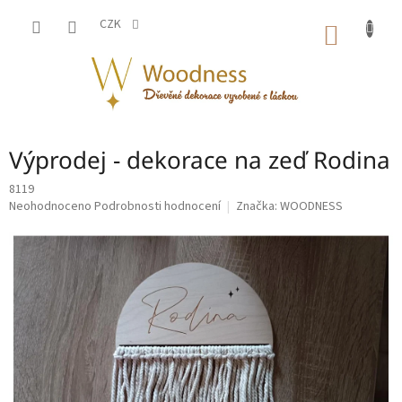
Přejít
na
CZK
NÁKUP
obsah
KOŠÍK
Výprodej - dekorace na zeď Rodina
8119
Průměrné
Neohodnoceno
Podrobnosti hodnocení
Značka:
WOODNESS
hodnocení
produktu
je
0,0
z
5
hvězdiček.