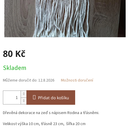
80 Kč
Měrná
Skladem
cena:
Můžeme doručit do:
12.8.2026
Možnosti doručení
Přidat do košíku
Dřevěná dekorace na zeď s nápisem Rodina a třásněmi.
Velikost výška 10 cm, třásně 23 cm, šířka 20 cm