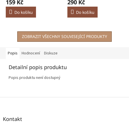
159 Kč
290 Kč
Do košíku
Do košíku
ZOBRAZIT VŠECHNY SOUVISEJÍCÍ PRODUKTY
Popis
Hodnocení
Diskuze
Detailní popis produktu
Popis produktu není dostupný
Z
á
p
a
Kontakt
t