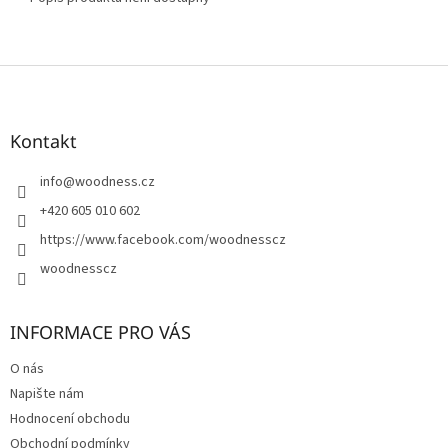
Z
á
p
a
Kontakt
t
í
info
@
woodness.cz
+420 605 010 602
https://www.facebook.com/woodnesscz
woodnesscz
INFORMACE PRO VÁS
O nás
Napište nám
Hodnocení obchodu
Obchodní podmínky