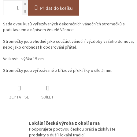
Přidat do košíku
Sada dvou kusů vyřezávaných dekoračních vánočních stromečků s
podstavcem a nápisem Veselé Vánoce.
Stromečky jsou vhodné jako součást vánoční výzdoby vašeho domova,
nebo jako drobnost k obdarování přátel.
Velikost : výška 15 cm
Stromečky jsou vyřezávané z břízové překlížky o síle 5 mm.
ZEPTAT SE
SDÍLET
Lokální česká výroba z okolí Brna
Podporujete poctivou českou práci a získáváte
produkty s duší i lokální tradicí.