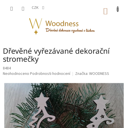
Přejít
na
CZK
NÁKUP
obsah
KOŠÍK
Dřevěné vyřezávané dekorační
stromečky
8484
Průměrné
Neohodnoceno
Podrobnosti hodnocení
Značka:
WOODNESS
hodnocení
produktu
je
0,0
z
5
hvězdiček.