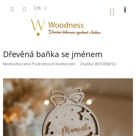
Přejít
na
CZK
NÁKUP
obsah
KOŠÍK
Dřevěná baňka se jménem
Průměrné
Neohodnoceno
Podrobnosti hodnocení
Značka:
WOODNESS
hodnocení
produktu
je
0,0
z
5
hvězdiček.