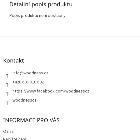
Detailní popis produktu
Popis produktu není dostupný
Z
á
p
a
Kontakt
t
í
info
@
woodness.cz
+420 605 010 602
https://www.facebook.com/woodnesscz
woodnesscz
INFORMACE PRO VÁS
O nás
Napište nám