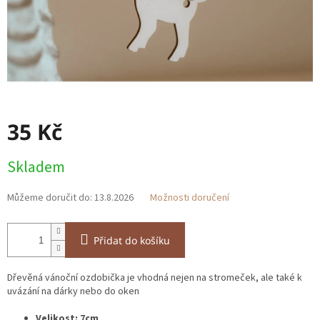
35 Kč
Měrná
Skladem
cena:
Můžeme doručit do:
13.8.2026
Možnosti doručení
Přidat do košíku
Dřevěná vánoční ozdobička je vhodná nejen na stromeček, ale také k
uvázání na dárky nebo do oken
Velikost: 7cm