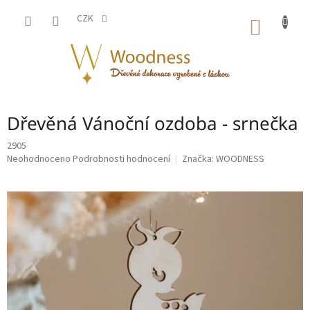
Přejít
na
CZK
NÁKUP
obsah
KOŠÍK
Dřevěná Vánoční ozdoba - srnečka
2905
Průměrné
Neohodnoceno
Podrobnosti hodnocení
Značka:
WOODNESS
hodnocení
produktu
je
0,0
z
5
hvězdiček.