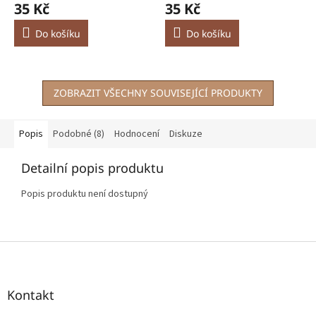
35 Kč
35 Kč
Do košíku
Do košíku
ZOBRAZIT VŠECHNY SOUVISEJÍCÍ PRODUKTY
Popis
Podobné (8)
Hodnocení
Diskuze
Detailní popis produktu
Popis produktu není dostupný
Z
á
p
a
Kontakt
t