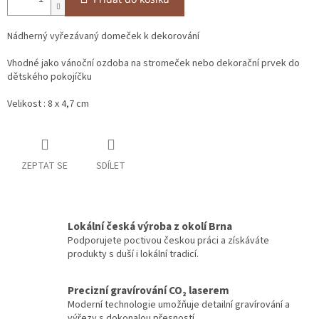
Nádherný vyřezávaný domeček k dekorování
Vhodné jako vánoční ozdoba na stromeček nebo dekorační prvek do
dětského pokojíčku
Velikost : 8 x 4,7 cm
ZEPTAT SE
SDÍLET
Lokální česká výroba z okolí Brna
Podporujete poctivou českou práci a získáváte
produkty s duší i lokální tradicí.
Precizní gravírování CO₂ laserem
Moderní technologie umožňuje detailní gravírování a
výřezy s dokonalou přesností.