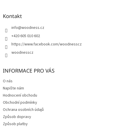
á
p
a
Kontakt
t
í
info
@
woodness.cz
+420 605 010 602
https://www.facebook.com/woodnesscz
woodnesscz
INFORMACE PRO VÁS
O nás
Napište nám
Hodnocení obchodu
Obchodní podmínky
Ochrana osobních údajů
Způsob dopravy
Způsob platby