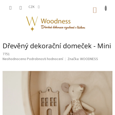
Přejít
na
CZK
NÁKUP
obsah
KOŠÍK
Dřevěný dekorační domeček - Mini
7751
Průměrné
Neohodnoceno
Podrobnosti hodnocení
Značka:
WOODNESS
hodnocení
produktu
je
0,0
z
5
hvězdiček.