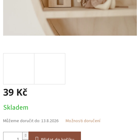
39 Kč
Měrná
Skladem
cena:
Můžeme doručit do:
13.8.2026
Možnosti doručení
Přidat do košíku