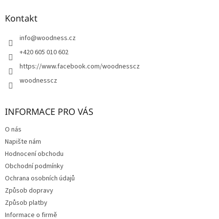
p
a
Kontakt
t
í
info
@
woodness.cz
+420 605 010 602
https://www.facebook.com/woodnesscz
woodnesscz
INFORMACE PRO VÁS
O nás
Napište nám
Hodnocení obchodu
Obchodní podmínky
Ochrana osobních údajů
Způsob dopravy
Způsob platby
Informace o firmě