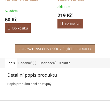
Skladem
Průměrné
Skladem
hodnocení
219 Kč
produktu
60 Kč
je
Do košíku
5,0
Do košíku
z
5
hvězdiček.
ZOBRAZIT VŠECHNY SOUVISEJÍCÍ PRODUKTY
Popis
Podobné (8)
Hodnocení
Diskuze
Detailní popis produktu
Popis produktu není dostupný
Z
á