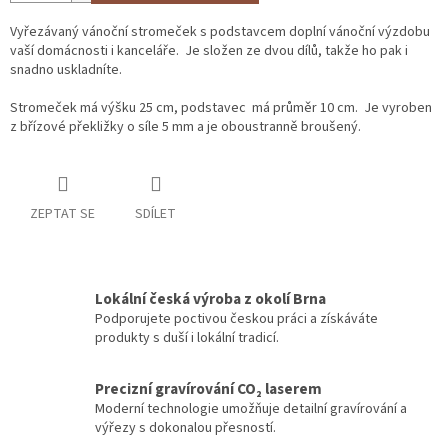
Vyřezávaný vánoční stromeček s podstavcem doplní vánoční výzdobu
vaší domácnosti i kanceláře. Je složen ze dvou dílů, takže ho pak i
snadno uskladníte.
Stromeček má výšku 25 cm, podstavec má průměr 10 cm. Je vyroben
z břízové překližky o síle 5 mm a je oboustranně broušený.
ZEPTAT SE
SDÍLET
Lokální česká výroba z okolí Brna
Podporujete poctivou českou práci a získáváte
produkty s duší i lokální tradicí.
Precizní gravírování CO₂ laserem
Moderní technologie umožňuje detailní gravírování a
výřezy s dokonalou přesností.