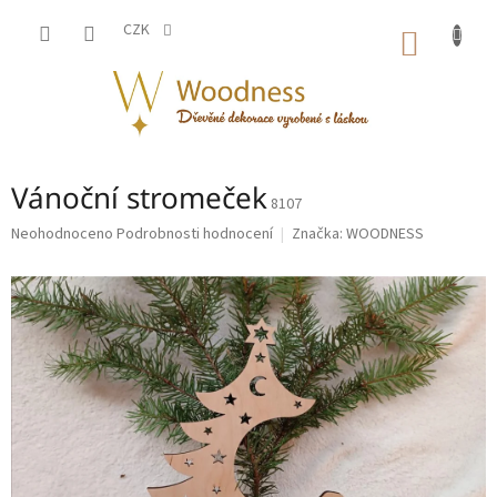
Přejít
na
CZK
NÁKUP
obsah
KOŠÍK
Vánoční stromeček
8107
Průměrné
Neohodnoceno
Podrobnosti hodnocení
Značka:
WOODNESS
hodnocení
produktu
je
0,0
z
5
hvězdiček.