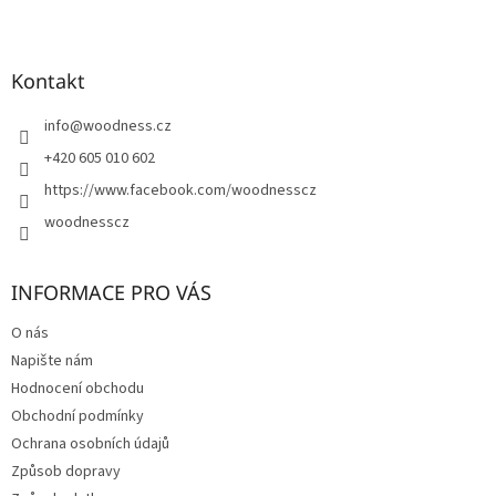
Z
á
p
a
Kontakt
t
í
info
@
woodness.cz
+420 605 010 602
https://www.facebook.com/woodnesscz
woodnesscz
INFORMACE PRO VÁS
O nás
Napište nám
Hodnocení obchodu
Obchodní podmínky
Ochrana osobních údajů
Způsob dopravy