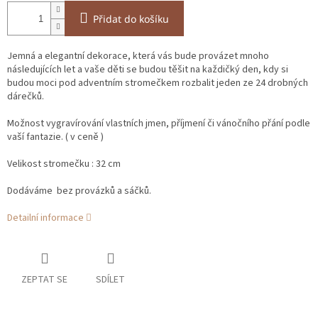
Přidat do košíku
Jemná a elegantní dekorace, která vás bude provázet mnoho
následujících let a vaše děti se budou těšit na každičký den, kdy si
budou moci pod adventním stromečkem rozbalit jeden ze 24 drobných
dárečků.
Možnost vygravírování vlastních jmen, příjmení či vánočního přání podle
vaší fantazie. ( v ceně )
Velikost stromečku : 32 cm
Dodáváme bez provázků a sáčků.
Detailní informace
ZEPTAT SE
SDÍLET