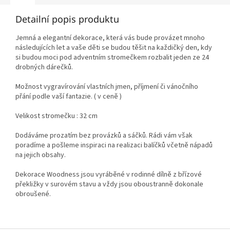
Detailní popis produktu
Jemná a elegantní dekorace, která vás bude provázet mnoho
následujících let a vaše děti se budou těšit na každičký den, kdy
si budou moci pod adventním stromečkem rozbalit jeden ze 24
drobných dárečků.
Možnost vygravírování vlastních jmen, příjmení či vánočního
přání podle vaší fantazie. ( v ceně )
Velikost stromečku : 32 cm
Dodáváme prozatím bez provázků a sáčků. Rádi vám však
poradíme a pošleme inspiraci na realizaci balíčků včetně nápadů
na jejich obsahy.
Dekorace Woodness jsou vyráběné v rodinné dílně z břízové
překližky v surovém stavu a vždy jsou oboustranně dokonale
obroušené.