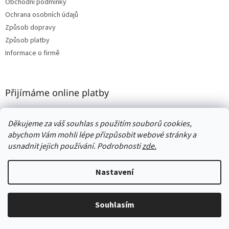
Obchodní podmínky
Ochrana osobních údajů
Způsob dopravy
Způsob platby
Informace o firmě
Přijímáme online platby
Děkujeme za váš souhlas s použitím souborů cookies,
abychom Vám mohli lépe přizpůsobit webové stránky a
usnadnit jejich používání. Podrobnosti
zde.
Vytvořil Shoptet
Nastavení
Copyright 2026
Woodness
. Všechna práva vyhrazena.
Upravit
Souhlasím
nastavení cookies
🎁 DÁREK jako poděkování ke každé objednávce❗