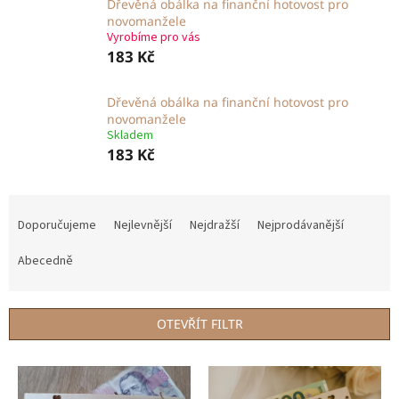
Dřevěná obálka na finanční hotovost pro
novomanžele
Vyrobíme pro vás
183 Kč
Dřevěná obálka na finanční hotovost pro
novomanžele
Skladem
183 Kč
Ř
a
Doporučujeme
Nejlevnější
Nejdražší
Nejprodávanější
z
e
Abecedně
n
í
p
OTEVŘÍT FILTR
r
o
V
d
ý