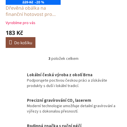
229 Kč
–20 %
Dřevěná obálka na
finanční hotovost pro
novomanžele
Vyrobíme pro vás
Průměrné
hodnocení
183 Kč
produktu
je
Do košíku
5,0
z
5
3
položek celkem
O
hvězdiček.
v
l
Lokální česká výroba z okolí Brna
á
Podporujete poctivou českou práci a získáváte
d
produkty s duší i lokální tradicí.
a
c
í
Precizní gravírování CO₂ laserem
p
Moderní technologie umožňuje detailní gravírování a
r
výřezy s dokonalou přesností.
v
k
y
Rodinná značka s ruční péčí