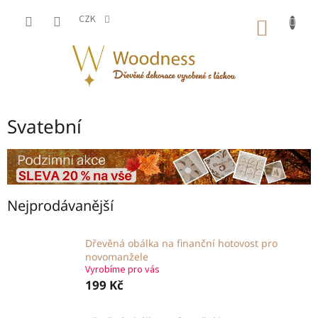
Přejít
na
CZK
NÁKUP
obsah
KOŠÍK
Svatební
Nejprodávanější
Dřevěná obálka na finanční hotovost pro
novomanžele
Vyrobíme pro vás
199 Kč