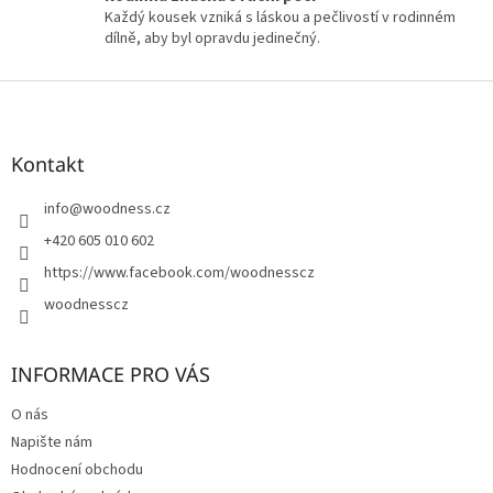
v
Každý kousek vzniká s láskou a pečlivostí v rodinném
ý
dílně, aby byl opravdu jedinečný.
p
i
Z
s
á
u
p
a
Kontakt
t
í
info
@
woodness.cz
+420 605 010 602
https://www.facebook.com/woodnesscz
woodnesscz
INFORMACE PRO VÁS
O nás
Napište nám
Hodnocení obchodu