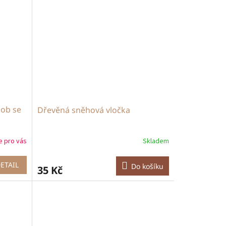
Sob se
Dřevěná sněhová vločka
e pro vás
Skladem
ETAIL
Do košíku
35 Kč