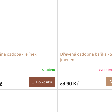
ná ozdoba - Jelínek
Dřevěná ozdobná baňka - 
jménem
Skladem
Vyrobím
D
Do košíku
90 Kč
č
od