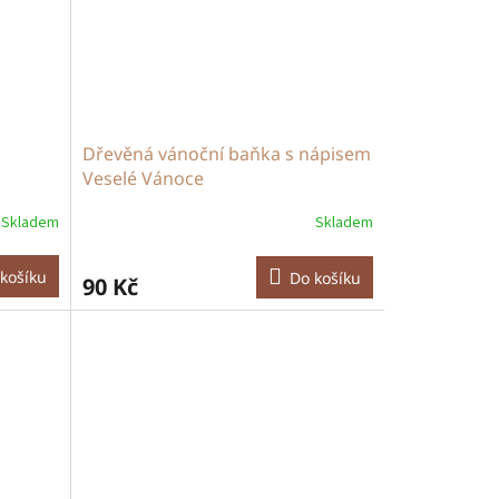
Dřevěná vánoční baňka s nápisem
Veselé Vánoce
Skladem
Skladem
košíku
Do košíku
90 Kč