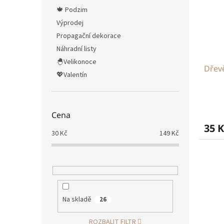
🍁 Podzim
Výprodej
Propagační dekorace
Náhradní listy
🐣Velikonoce
Dřev
💖Valentín
Cena
35 K
30
Kč
149
Kč
Na skladě
26
ROZBALIT FILTR