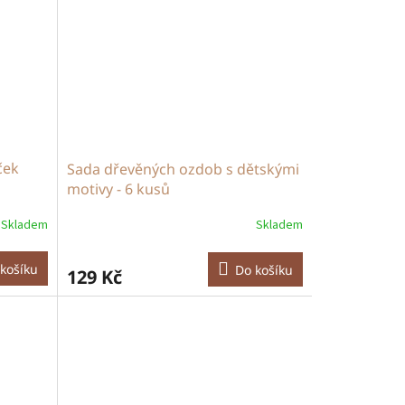
hvězdiček.
ček
Sada dřevěných ozdob s dětskými
motivy - 6 kusů
Skladem
Skladem
košíku
Do košíku
129 Kč