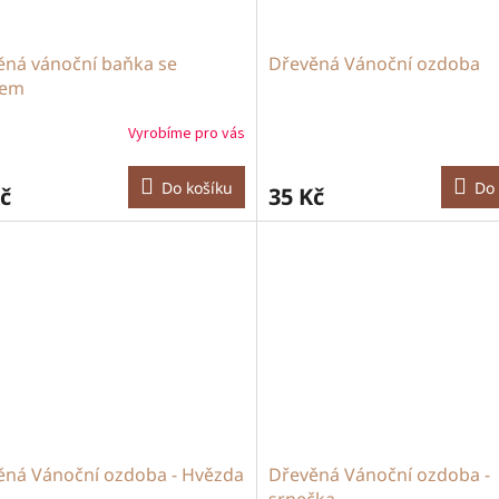
ěná vánoční baňka se
Dřevěná Vánoční ozdoba
nem
Vyrobíme pro vás
Do košíku
Do 
č
35 Kč
ěná Vánoční ozdoba - Hvězda
Dřevěná Vánoční ozdoba -
srnečka