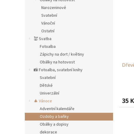
Obálky na hotovost
Narozeninové
Svatební
Vánoční
Ostatní
💒 Svatba
Fotoalba
Zápichy na dort / květiny
Obálky na hotovost
Dřevě
📸 Fotoalba, svatební knihy
Svatební
Dětské
Univerzální
35 K
🎄 Vánoce
Adventní kalendáře
Ozdoby a baňky
Obálky a dopisy
dekorace