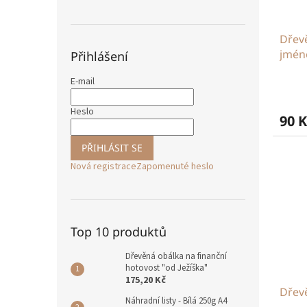
Dřev
jmé
Přihlášení
E-mail
Heslo
90 K
PŘIHLÁSIT SE
Nová registrace
Zapomenuté heslo
Top 10 produktů
Dřevěná obálka na finanční
hotovost "od Ježíška"
175,20 Kč
Dřev
Náhradní listy - Bílá 250g A4