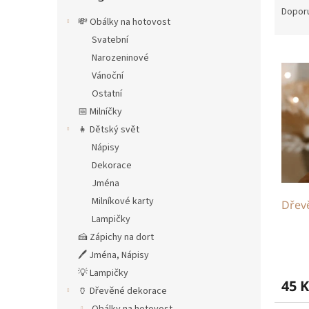
n
a
Dopor
e
💸 Obálky na hotovost
z
l
e
Svatební
V
n
Narozeninové
ý
í
Vánoční
p
p
Ostatní
i
r
📅 Milníčky
s
o
p
d
👧 Dětský svět
r
u
Nápisy
o
k
Dekorace
d
t
Jména
u
ů
Milníkové karty
Dřev
k
Lampičky
t
ů
🍰 Zápichy na dort
🖊 Jména, Nápisy
💡 Lampičky
45 K
🏺 Dřevěné dekorace