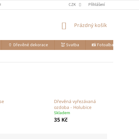
ODMÍNKY
OCHRANA OSOBNÍCH ÚDAJŮ
CZK
ZPŮSOB DOPRAVY
Přihlášení
ZPŮ
NÁKUPNÍ
Prázdný košík
KOŠÍK
🏺 Dřevěné dekorace
💒 Svatba
📸 Fotoalba, svatební kni
se
Dřevěná vyřezávaná
ozdoba - Holubice
Skladem
35 Kč