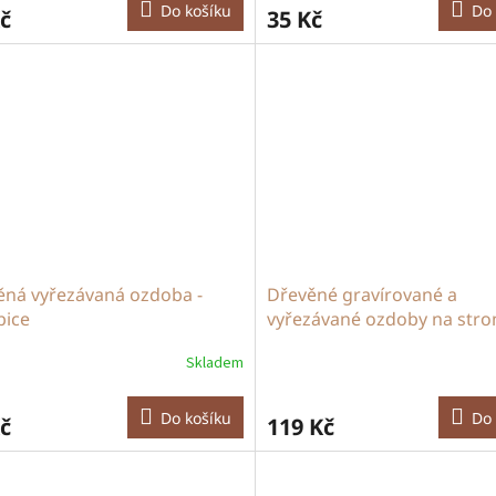
Do košíku
Do 
č
35 Kč
ěná vyřezávaná ozdoba -
Dřevěné gravírované a
bice
vyřezávané ozdoby na str
- 6 ks
Skladem
Do košíku
Do 
č
119 Kč