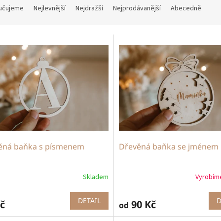
učujeme
Nejlevnější
Nejdražší
Nejprodávanější
Abecedně
ěná baňka s písmenem
Dřevěná baňka se jménem
Skladem
Vyrobím
DETAIL
D
č
90 Kč
od