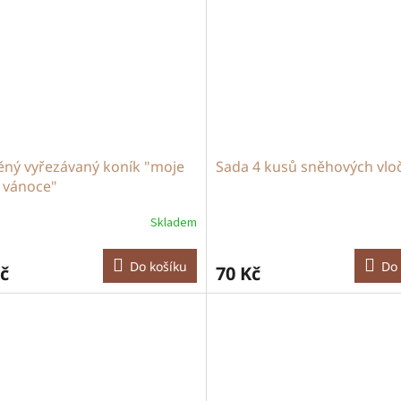
ěný vyřezávaný koník "moje
Sada 4 kusů sněhových vlo
 vánoce"
Skladem
Do košíku
Do 
č
70 Kč