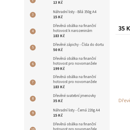
13 Kč
Náhradní listy - Bílá 350g A4
15 Kč
Dřevěná obálka na finanční
35 K
hotovost k narozeninám
183 Kč
Dřevěné zápichy - Čísla do dortu
50 Kč
Dřevěná obálka na finanční
hotovost pro novomanžele
199 Kč
Dřevěná obálka na finanční
hotovost pro novomanžele
183 Kč
Dřevěné svatební jmenovky
Dřev
35 Kč
Náhradní listy - Černá 220g A4
15 Kč
Dřevěná obálka na finanční
hotovost pro novomanžele