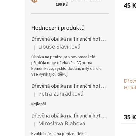
45 K
199 Kč
Hodnocení produktů
Dřevěná obálka na finanční hotovost pro novomanžele
Libuše Slavíková
|
Hodnocení produktu je 5 z 5 hvězdiček.
Obálka na peníze pro novomanželé
předčila moje očekávání. Výborná
komunikace, rychlé dodání, milý dárek.
Vše vynikající, děkuji
Dřev
Dřevěná obálka na finanční hotovost pro novomanžele
Holu
Petra Zahrádková
|
Hodnocení produktu je 5 z 5 hvězdiček.
Nejlepší
Dřevěná obálka na finanční hotovost k narozeninám
35 K
Miroslava Blahová
|
Hodnocení produktu je 5 z 5 hvězdiček.
Kvalitní dárek na peníze, děkuji.