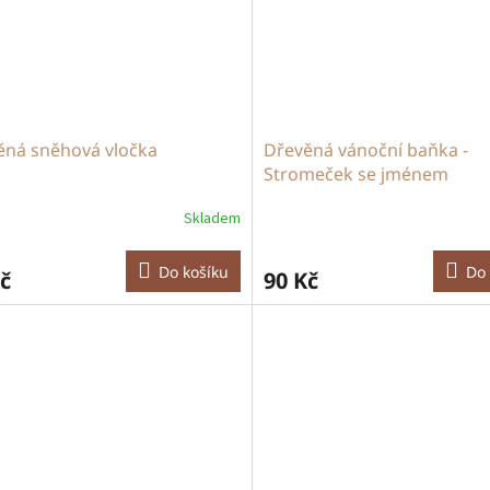
ěná sněhová vločka
Dřevěná vánoční baňka -
Stromeček se jménem
Skladem
Do košíku
Do 
č
90 Kč