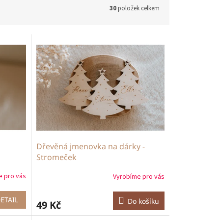
30
položek celkem
Dřevěná jmenovka na dárky -
Stromeček
e pro vás
Vyrobíme pro vás
ETAIL
Do košíku
49 Kč