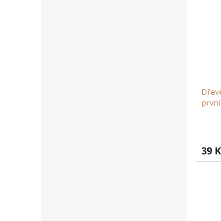
Dřev
první
39 K