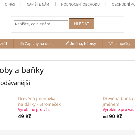
O NÁS
NAPIŠTE NÁM
HODNOCENÍ OBCHODU
OBCHODNÍ P
HLEDAT
svět
🍰 Zápichy na dort
🖊 Jména, Nápisy
💡 Lampičky
oby a baňky
odávanější
Dřevěná jmenovka
Dřevěná baňka 
na dárky - Stromeček
jménem
Vyrobíme pro vás
Vyrobíme pro vás
49 Kč
90 Kč
od