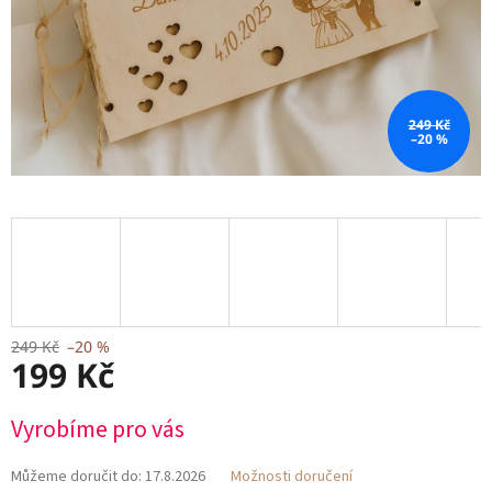
249 Kč
–20 %
249 Kč
–20 %
199 Kč
Měrná
Vyrobíme pro vás
cena:
Můžeme doručit do:
17.8.2026
Možnosti doručení