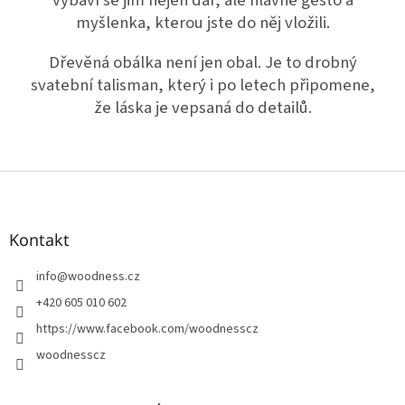
myšlenka, kterou jste do něj vložili.
Dřevěná obálka není jen obal. Je to drobný
svatební talisman, který i po letech připomene,
že láska je vepsaná do detailů.
Z
á
p
a
Kontakt
t
í
info
@
woodness.cz
+420 605 010 602
https://www.facebook.com/woodnesscz
woodnesscz