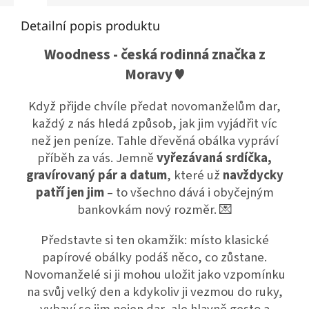
Detailní popis produktu
Woodness - česká rodinná značka z
Moravy ♥
Když přijde chvíle předat novomanželům dar,
každý z nás hledá způsob, jak jim vyjádřit víc
než jen peníze. Tahle dřevěná obálka vypráví
příběh za vás. Jemně
vyřezávaná srdíčka,
gravírovaný pár a datum
, které už
navždycky
patří jen jim
– to všechno dává i obyčejným
bankovkám nový rozměr. 💌
Představte si ten okamžik: místo klasické
papírové obálky podáš něco, co zůstane.
Novomanželé si ji mohou uložit jako vzpomínku
na svůj velký den a kdykoliv ji vezmou do ruky,
vybaví se jim nejen dar, ale hlavně gesto a