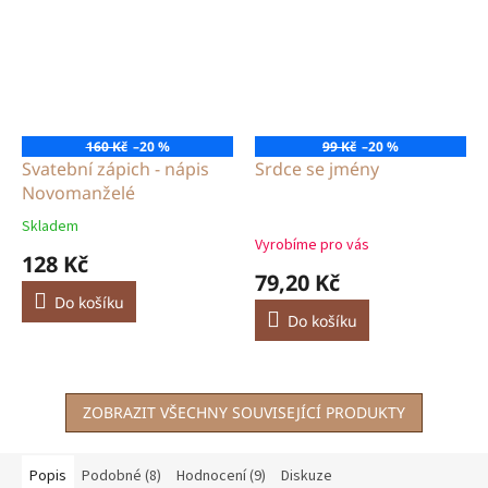
160 Kč
–20 %
99 Kč
–20 %
Svatební zápich - nápis
Srdce se jmény
Novomanželé
Skladem
Průměrné
Vyrobíme pro vás
hodnocení
128 Kč
produktu
79,20 Kč
je
Do košíku
0,0
Do košíku
z
5
hvězdiček.
ZOBRAZIT VŠECHNY SOUVISEJÍCÍ PRODUKTY
Popis
Podobné (8)
Hodnocení (9)
Diskuze