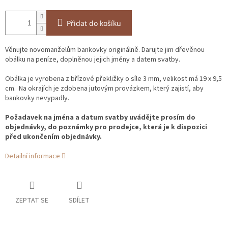
Přidat do košíku
Věnujte novomanželům bankovky originálně. Darujte jim dřevěnou
obálku na peníze, doplněnou jejich jmény a datem svatby.
Obálka je vyrobena z břízové překližky o síle 3 mm, velikost má 19 x 9,5
cm. Na okrajích je zdobena jutovým provázkem, který zajistí, aby
bankovky nevypadly.
Požadavek na jména a datum svatby uvádějte prosím do
objednávky,
do poznámky pro prodejce, která je k dispozici
před ukončením objednávky.
Detailní informace
ZEPTAT SE
SDÍLET