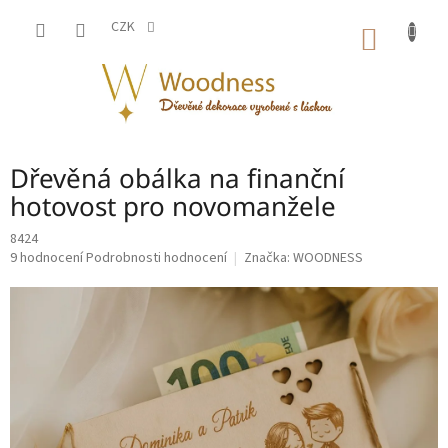
Přejít
na
CZK
NÁKUP
obsah
KOŠÍK
Dřevěná obálka na finanční
hotovost pro novomanžele
8424
Průměrné
9 hodnocení
Podrobnosti hodnocení
Značka:
WOODNESS
hodnocení
produktu
je
5,0
z
5
hvězdiček.