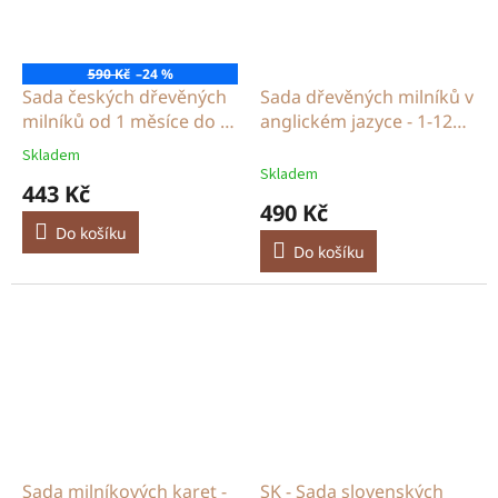
590 Kč
–24 %
Sada českých dřevěných
Sada dřevěných milníků v
milníků od 1 měsíce do 1
anglickém jazyce - 1-12
roku
months
Skladem
Průměrné
Skladem
hodnocení
443 Kč
produktu
490 Kč
je
Do košíku
5,0
Do košíku
z
5
hvězdiček.
Sada milníkových karet -
SK - Sada slovenských