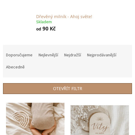
Dřevěný milník - Ahoj světe!
Skladem
90 Kč
od
Ř
a
Doporučujeme
Nejlevnější
Nejdražší
Nejprodávanější
z
e
Abecedně
n
í
p
OTEVŘÍT FILTR
r
o
V
d
ý
u
p
k
i
t
s
ů