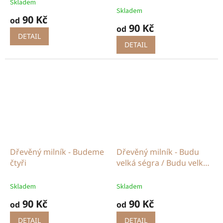
Skladem
Průměrné
Skladem
hodnocení
90 Kč
od
produktu
90 Kč
od
je
DETAIL
5,0
DETAIL
z
5
hvězdiček.
Dřevěný milník - Budeme
Dřevěný milník - Budu
čtyři
velká ségra / Budu velký
brácha
Skladem
Skladem
90 Kč
90 Kč
od
od
DETAIL
DETAIL