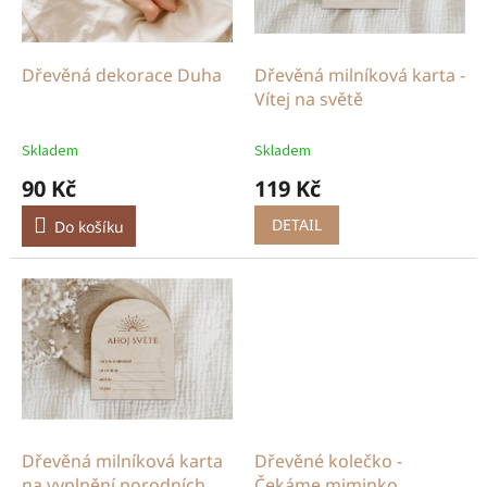
p
r
o
d
Dřevěná dekorace Duha
Dřevěná milníková karta -
u
Vítej na světě
k
t
Skladem
Skladem
ů
90 Kč
119 Kč
DETAIL
Do košíku
Dřevěná milníková karta
Dřevěné kolečko -
na vyplnění porodních
Čekáme miminko