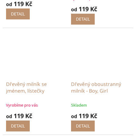
119 Kč
od
produktu
119 Kč
od
je
DETAIL
5,0
DETAIL
z
5
hvězdiček.
Dřevěný milník se
Dřevěný oboustranný
jménem, lístečky
milník - Boy, Girl
Vyrobíme pro vás
Skladem
119 Kč
119 Kč
od
od
DETAIL
DETAIL