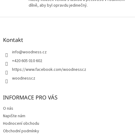
ý
dílně, aby byl opravdu jedinečný.
p
i
Z
s
á
u
p
a
Kontakt
t
í
info
@
woodness.cz
+420 605 010 602
https://www.facebook.com/woodnesscz
woodnesscz
INFORMACE PRO VÁS
O nás
Napište nám
Hodnocení obchodu
Obchodní podmínky