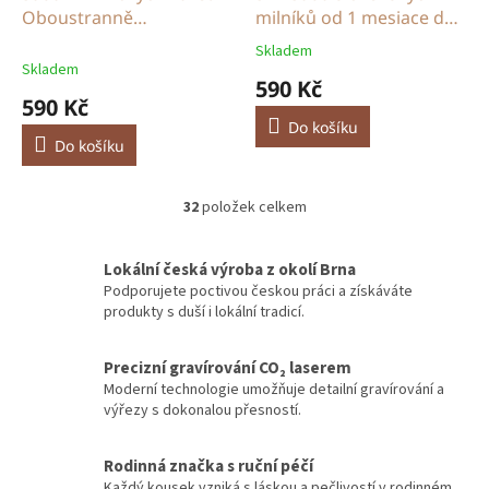
Oboustranně
milníků od 1 mesiace do
gravírovaná sada 12
1 roku
Skladem
Průměrné
měsíců
Skladem
hodnocení
590 Kč
produktu
590 Kč
je
Do košíku
5,0
Do košíku
z
5
hvězdiček.
32
položek celkem
O
v
l
Lokální česká výroba z okolí Brna
á
Podporujete poctivou českou práci a získáváte
d
produkty s duší i lokální tradicí.
a
c
í
Precizní gravírování CO₂ laserem
p
Moderní technologie umožňuje detailní gravírování a
r
výřezy s dokonalou přesností.
v
k
y
Rodinná značka s ruční péčí
v
Každý kousek vzniká s láskou a pečlivostí v rodinném