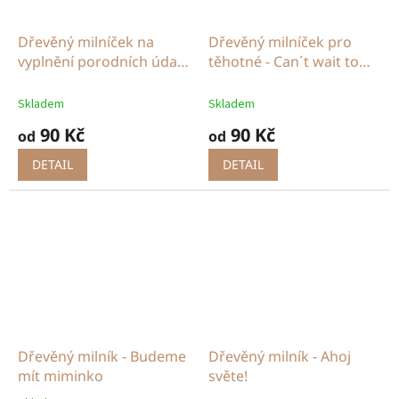
Dřevěný milníček na
Dřevěný milníček pro
vyplnění porodních údajů
těhotné - Can´t wait to
- Ahoj světe!
meet you
Skladem
Skladem
90 Kč
90 Kč
od
od
DETAIL
DETAIL
Dřevěný milník - Budeme
Dřevěný milník - Ahoj
mít miminko
světe!