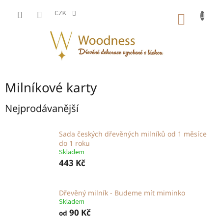
Přejít
na
CZK
NÁKUP
obsah
KOŠÍK
Milníkové karty
Nejprodávanější
Sada českých dřevěných milníků od 1 měsíce
do 1 roku
Skladem
443 Kč
Dřevěný milník - Budeme mít miminko
Skladem
90 Kč
od