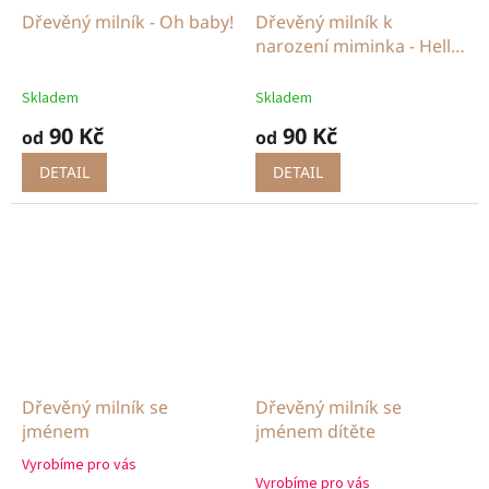
Dřevěný milník - Oh baby!
Dřevěný milník k
narození miminka - Hello
World
Skladem
Skladem
90 Kč
90 Kč
od
od
DETAIL
DETAIL
Dřevěný milník se
Dřevěný milník se
jménem
jménem dítěte
Vyrobíme pro vás
Průměrné
Vyrobíme pro vás
hodnocení