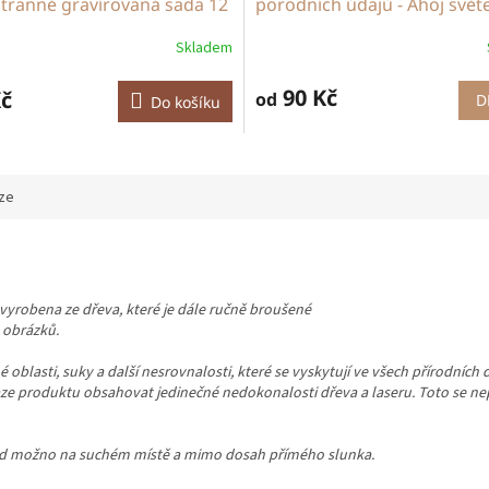
ranně gravírovaná sada 12
porodních údajů - Ahoj světe
ů
Skladem
90 Kč
Kč
od
D
Do košíku
ze
vyrobena ze dřeva, které je dále ručně broušené
 obrázků.
lasti, suky a další nesrovnalosti, které se vyskytují ve všech přírodních
e produktu obsahovat jedinečné nedokonalosti dřeva a laseru. Toto se nepo
kud možno na suchém místě a mimo dosah přímého slunka.