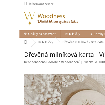
Přejít
info@woodness.cz
na
obsah
💸 Obálky na hotovost
📅 Milníčky
👧 Dětský 
Domů
📅 Milníčky
Dřevěná milníková karta - Víte
Dřevěná milníková karta - Ví
Průměrné
Neohodnoceno
Podrobnosti hodnocení
Značka:
WOOD
hodnocení
produktu
je
0,0
z
5
hvězdiček.