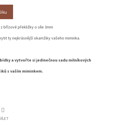
šíku
z břízové překližky o síle 3mm
tit ty nejkrásnější okamžiky vašeho miminka.
bídky a vytvořte si jedinečnou sadu milníkových
žiků s vaším miminkem.
DÍLET