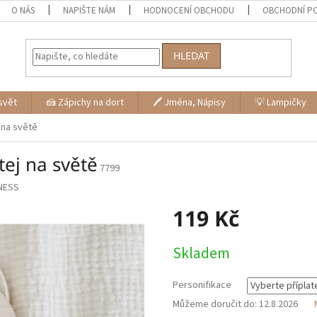
O NÁS
NAPIŠTE NÁM
HODNOCENÍ OBCHODU
OBCHODNÍ P
HLEDAT
svět
🍰 Zápichy na dort
🖊 Jména, Nápisy
💡 Lampičky
j na světě
tej na světě
7799
NESS
119 Kč
Měrná
Skladem
cena:
Personifikace
Můžeme doručit do:
12.8.2026