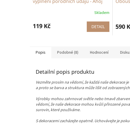
vyplnění porodních údajů - Ahoj
Oboust
světe
měsíc
Skladem
119 Kč
590 
DETAIL
Popis
Podobné (8)
Hodnocení
Disku
Detailní popis produktu
Vezměte prosím na vědomí, že každá naše dekorace je 
a proto se barva a struktura může lišit od zobrazených
Výrobky mohou zahrnovat světle nebo tmavě zbarvené ob
vědomí, že naše dekorace mohou kvůli přirozené povaz
surovin, které používáme.
S dekoracemi zacházejte opatrně. Uchovávejte je po