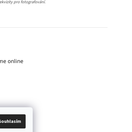
vizity pro fotografování.
me online
Souhlasím