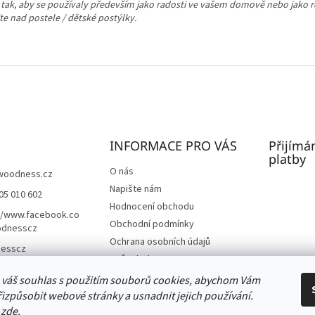
ak, aby se používaly především jako radosti ve vašem domově nebo jako rek
te nad postele / dětské postýlky.
INFORMACE PRO VÁS
Přijímá
platby
O nás
woodness.cz
Napište nám
05 010 602
Hodnocení obchodu
//www.facebook.co
Obchodní podmínky
dnesscz
Ochrana osobních údajů
esscz
Způsob dopravy
Způsob platby
 váš souhlas s použitím souborů cookies, abychom Vám
Informace o firmě
řizpůsobit webové stránky a usnadnit jejich používání.
i
zde.