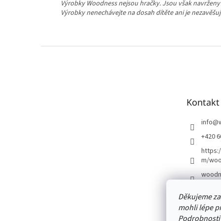
Výrobky Woodness nejsou hračky. Jsou však navrženy t
Výrobky nenechávejte na dosah dítěte ani je nezavěšuj
Z
á
p
a
t
Kontakt
í
info
@
+420 6
https:
m/woo
woodn
Děkujeme za
mohli lépe p
Podrobnost