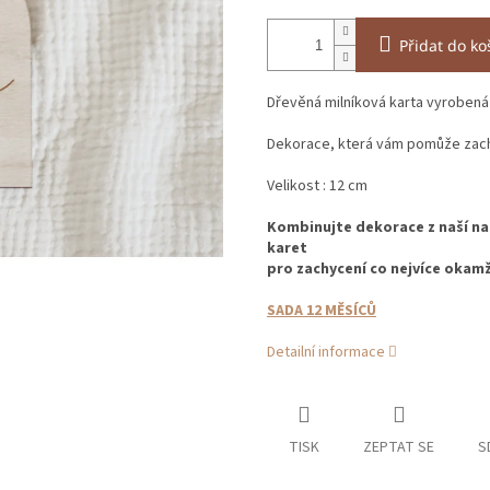
Přidat do ko
Dřevěná milníková karta vyrobená 
Dekorace, která vám pomůže zachy
Velikost : 12 cm
Kombinujte dekorace z naší na
karet
pro zachycení co nejvíce okam
SADA 12 MĚSÍCŮ
Detailní informace
TISK
ZEPTAT SE
S