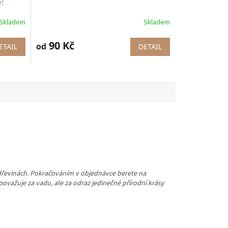
!
Skladem
Skladem
90 Kč
od
ETAIL
DETAIL
 dřevinách. Pokračováním v objednávce berete na
važuje za vadu, ale za odraz jedinečné přírodní krásy