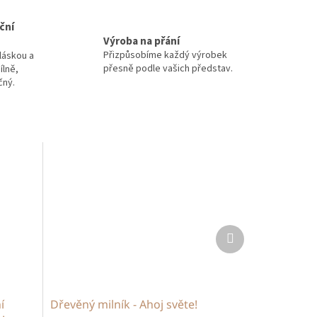
ční
Výroba na přání
Přizpůsobíme každý výrobek
láskou a
přesně podle vašich představ.
ílně,
čný.
Další
produkt
í
Dřevěný milník - Ahoj světe!