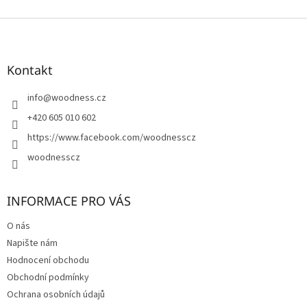
Z
á
p
a
Kontakt
t
í
info
@
woodness.cz
+420 605 010 602
https://www.facebook.com/woodnesscz
woodnesscz
INFORMACE PRO VÁS
O nás
Napište nám
Hodnocení obchodu
Obchodní podmínky
Ochrana osobních údajů