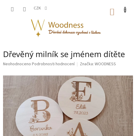
Přejít
na
CZK
NÁKUP
obsah
KOŠÍK
Dřevěný milník se jménem dítěte
Průměrné
Neohodnoceno
Podrobnosti hodnocení
Značka:
WOODNESS
hodnocení
produktu
je
0,0
z
5
hvězdiček.