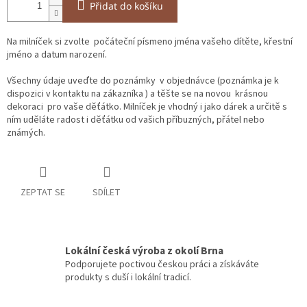
Přidat do košíku
Na milníček si zvolte
počáteční písmeno jména vašeho dítěte, křestní
jméno a datum narození.
Všechny údaje uveďte do poznámky v objednávce (poznámka je k
dispozici v kontaktu na zákazníka ) a těšte se na novou krásnou
dekoraci pro vaše děťátko. Milníček je vhodný i jako dárek a určitě s
ním uděláte radost i děťátku od vašich příbuzných, přátel nebo
známých.
ZEPTAT SE
SDÍLET
Lokální česká výroba z okolí Brna
Podporujete poctivou českou práci a získáváte
produkty s duší i lokální tradicí.