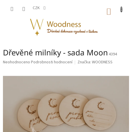
Přejít
na
CZK
NÁKUP
obsah
KOŠÍK
Dřevěné milníky - sada Moon
4394
Průměrné
Neohodnoceno
Podrobnosti hodnocení
Značka:
WOODNESS
hodnocení
produktu
je
0,0
z
5
hvězdiček.