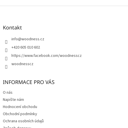
Z
á
p
a
Kontakt
t
í
info
@
woodness.cz
+420 605 010 602
https://www.facebook.com/woodnesscz
woodnesscz
INFORMACE PRO VÁS
O nás
Napište nám
Hodnocení obchodu
Obchodní podmínky
Ochrana osobních údajů