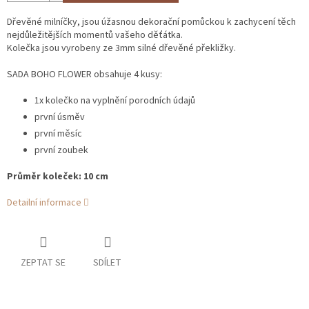
Dřevěné milníčky, jsou úžasnou dekorační pomůckou k zachycení těch
nejdůležitějších momentů vašeho děťátka.
Kolečka jsou vyrobeny ze 3mm silné dřevěné překližky.
SADA BOHO FLOWER obsahuje 4 kusy:
1x kolečko na vyplnění porodních údajů
první úsměv
první měsíc
první zoubek
Průměr koleček: 10 cm
Detailní informace
ZEPTAT SE
SDÍLET