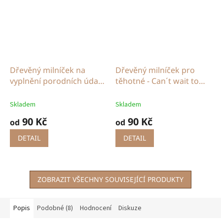
Dřevěný milníček na
Dřevěný milníček pro
vyplnění porodních údajů
těhotné - Can´t wait to
- Ahoj světe!
meet you
Skladem
Skladem
90 Kč
90 Kč
od
od
DETAIL
DETAIL
ZOBRAZIT VŠECHNY SOUVISEJÍCÍ PRODUKTY
Popis
Podobné (8)
Hodnocení
Diskuze