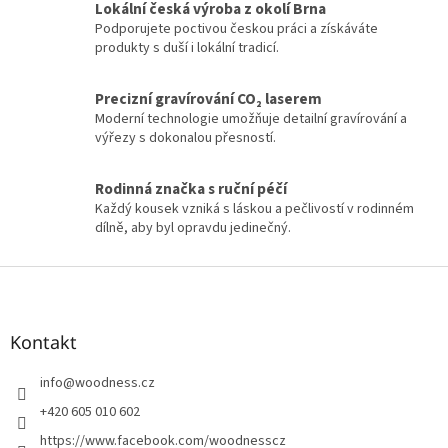
Lokální česká výroba z okolí Brna
á
Podporujete poctivou českou práci a získáváte
d
produkty s duší i lokální tradicí.
a
c
í
Precizní gravírování CO₂ laserem
p
Moderní technologie umožňuje detailní gravírování a
r
výřezy s dokonalou přesností.
v
k
y
Rodinná značka s ruční péčí
v
Každý kousek vzniká s láskou a pečlivostí v rodinném
ý
dílně, aby byl opravdu jedinečný.
p
i
Z
s
á
u
p
a
Kontakt
t
í
info
@
woodness.cz
+420 605 010 602
https://www.facebook.com/woodnesscz