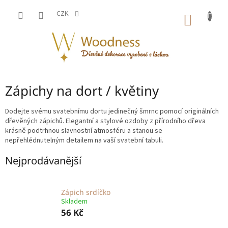
Přejít
na
CZK
NÁKUP
obsah
KOŠÍK
Zápichy na dort / květiny
Dodejte svému svatebnímu dortu jedinečný šmrnc pomocí originálních
dřevěných zápichů. Elegantní a stylové ozdoby z přírodního dřeva
krásně podtrhnou slavnostní atmosféru a stanou se
nepřehlédnutelným detailem na vaší svatební tabuli.
Nejprodávanější
Zápich srdíčko
Skladem
56 Kč