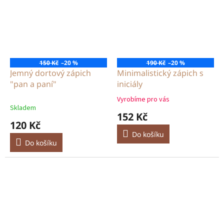
150 Kč
–20 %
190 Kč
–20 %
Jemný dortový zápich
Minimalistický zápich s
"pan a paní"
iniciály
Vyrobíme pro vás
Průměrné
Skladem
hodnocení
152 Kč
produktu
120 Kč
je
Do košíku
5,0
Do košíku
z
5
hvězdiček.