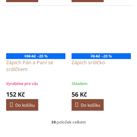
190 Kč
–20 %
70 Kč
–20 %
Zápich Pán a Paní se
Zápich srdíčko
srdíčkem
Vyrobíme pro vás
Skladem
152 Kč
56 Kč
Do košíku
Do košíku
30
položek celkem
O
v
l