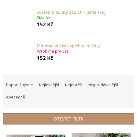
Svatební kulatý zápich - Jsme svoji
Skladem
152 Kč
Minimalistický zápich s iniciály
Vyrobíme pro vás
152 Kč
Ř
a
Doporučujeme
Nejlevnější
Nejdražší
Nejprodávanější
z
e
Abecedně
n
í
p
OTEVŘÍT FILTR
r
o
V