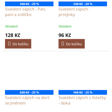
160 Kč
–20 %
120 Kč
–20 %
Svatební zápich - Pan,
Svatební zápich -
paní a srdíčko
prstýnky
Skladem
Skladem
128 Kč
96 Kč
Do košíku
Do košíku
230 Kč
–20 %
160 Kč
–20 %
Svatební zápich na dort
Svatební zápich s lístečky
se jménem
- láska