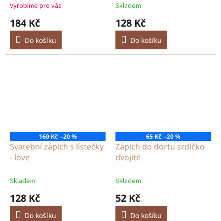
Vyrobíme pro vás
Skladem
184 Kč
128 Kč
Do košíku
Do košíku
160 Kč
–20 %
65 Kč
–20 %
Svatební zápich s lístečky
Zápich do dortu srdíčko
- love
dvojité
Skladem
Skladem
128 Kč
52 Kč
Do košíku
Do košíku