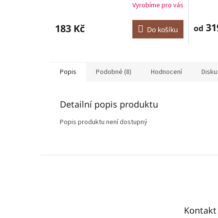
Vyrobíme pro vás
Průměrné
hodnocení
produktu
31
183 Kč
od
Do košíku
je
5,0
z
5
hvězdiček.
Popis
Podobné (8)
Hodnocení
Disku
Detailní popis produktu
Popis produktu není dostupný
Z
á
p
a
t
Kontakt
í