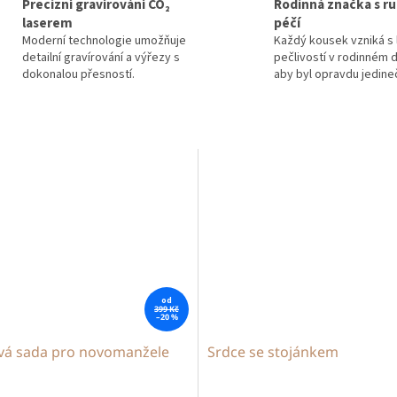
Precizní gravírování CO₂
Rodinná značka s ru
laserem
péčí
Moderní technologie umožňuje
Každý kousek vzniká s 
detailní gravírování a výřezy s
pečlivostí v rodinném d
dokonalou přesností.
aby byl opravdu jedine
od
399 Kč
–20 %
vá sada pro novomanžele
Srdce se stojánkem