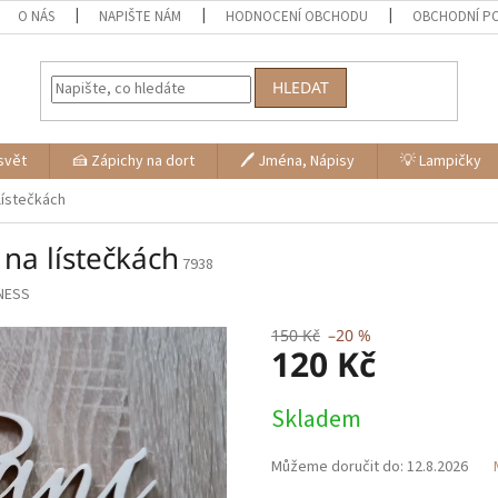
O NÁS
NAPIŠTE NÁM
HODNOCENÍ OBCHODU
OBCHODNÍ P
HLEDAT
svět
🍰 Zápichy na dort
🖊 Jména, Nápisy
💡 Lampičky
 lístečkách
 na lístečkách
7938
NESS
150 Kč
–20 %
120 Kč
Měrná
Skladem
cena:
Můžeme doručit do:
12.8.2026