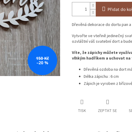
Přidat do ko
Dřevěná dekorace do dortu pan a p
Vytvořte ve vteřině jedinečný sva
ozvláštní váš svatební dort a bud
Víte, že zápichy můžete využíva
150 Kč
vlhkým hadříkem a uchovat na 
–20 %
Dřevěná ozdoba na dort m
Délka zápichu : 6 cm
Zápich je vyroben z břízové
TISK
ZEPTAT SE
S