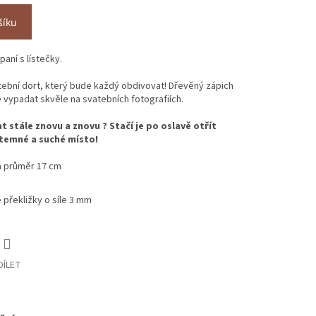
šíku
aní s lístečky.
tební dort, který bude každý obdivovat! Dřevěný zápich
e vypadat skvěle na svatebních fotografiích.
t stále znovu a znovu ? Stačí je po oslavě otřít
temné a suché místo!
á průměr 17 cm
 překližky o síle 3 mm
DÍLET