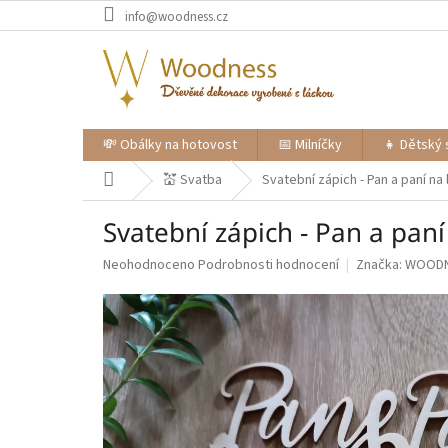
Přejít
info@woodness.cz
na
obsah
💸 Obálky na hotovost
📅 Milníčky
👧 Dětský 
Domů
💒 Svatba
Svatební zápich - Pan a paní na
Svatební zápich - Pan a paní
Průměrné
Neohodnoceno
Podrobnosti hodnocení
Značka:
WOOD
hodnocení
produktu
je
0,0
z
5
hvězdiček.