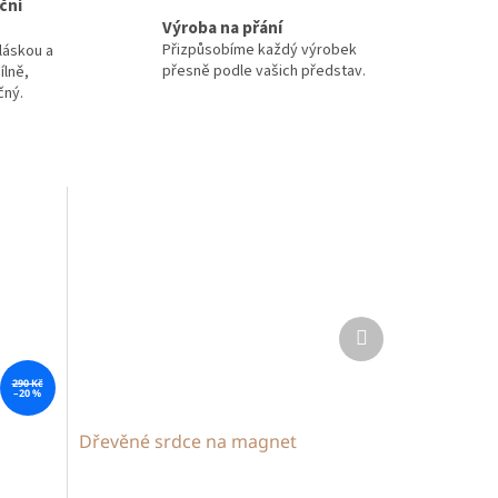
ční
Výroba na přání
Přizpůsobíme každý výrobek
láskou a
přesně podle vašich představ.
ílně,
čný.
Další
produkt
290 Kč
–20 %
Dřevěné srdce na magnet