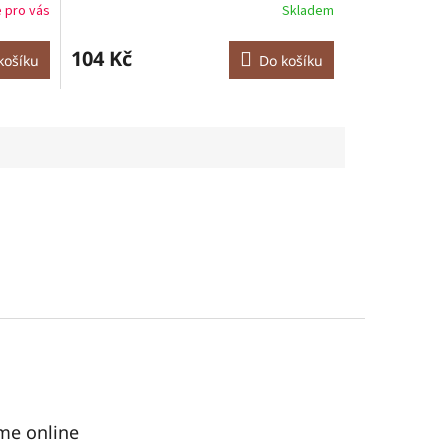
 pro vás
Skladem
104 Kč
košíku
Do košíku
me online