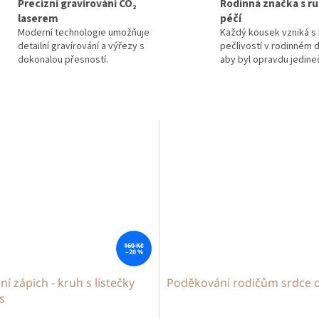
Precizní gravírování CO₂
Rodinná značka s ru
laserem
péčí
Moderní technologie umožňuje
Každý kousek vzniká s 
detailní gravírování a výřezy s
pečlivostí v rodinném d
dokonalou přesností.
aby byl opravdu jedine
160 Kč
–20 %
ní zápich - kruh s lístečky
Poděkování rodičům srdce d
s