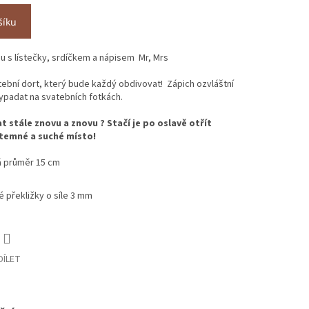
šíku
u s lístečky, srdíčkem a nápisem Mr, Mrs
tební dort, který bude každý obdivovat! Zápich ozvláštní
ypadat na svatebních fotkách.
t stále znovu a znovu ? Stačí je po oslavě otřít
temné a suché místo!
á průměr 15 cm
é překližky o síle 3 mm
DÍLET