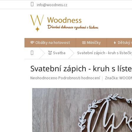
Přejít
info@woodness.cz
na
obsah
💸 Obálky na hotovost
📅 Milníčky
👧 Dětský 
Domů
💒 Svatba
Svatební zápich - kruh s lísteč
Svatební zápich - kruh s lís
Průměrné
Neohodnoceno
Podrobnosti hodnocení
Značka:
WOOD
hodnocení
produktu
je
0,0
z
5
hvězdiček.