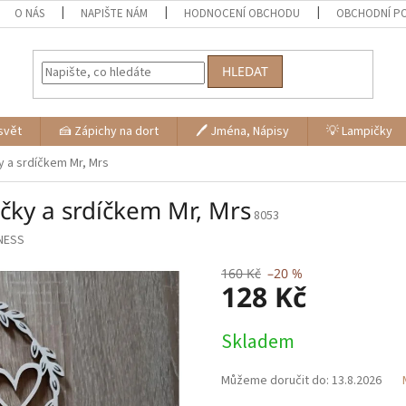
O NÁS
NAPIŠTE NÁM
HODNOCENÍ OBCHODU
OBCHODNÍ P
HLEDAT
svět
🍰 Zápichy na dort
🖊 Jména, Nápisy
💡 Lampičky
ky a srdíčkem Mr, Mrs
tečky a srdíčkem Mr, Mrs
8053
NESS
160 Kč
–20 %
128 Kč
Měrná
Skladem
cena:
Můžeme doručit do:
13.8.2026