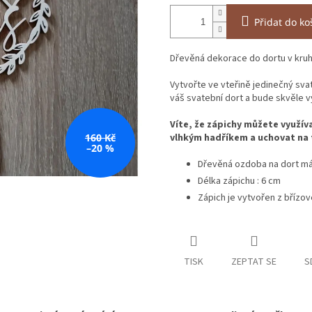
Přidat do ko
Dřevěná dekorace do dortu v kruh
Vytvořte ve vteřině jedinečný sva
váš svatební dort a bude skvěle v
Víte, že zápichy můžete využíva
160 Kč
vlhkým hadříkem a uchovat na 
–20 %
Dřevěná ozdoba na dort m
Délka zápichu : 6 cm
Zápich je vytvořen z břízov
TISK
ZEPTAT SE
S