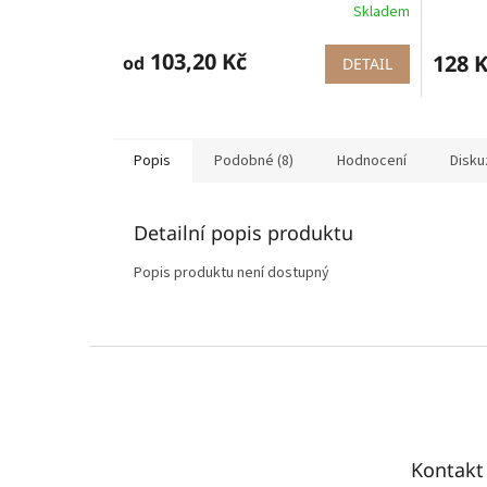
Skladem
103,20 Kč
128 
od
DETAIL
Popis
Podobné (8)
Hodnocení
Disku
Detailní popis produktu
Popis produktu není dostupný
Z
á
p
a
t
Kontakt
í