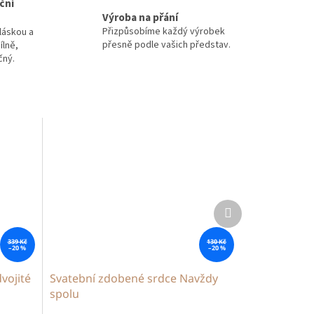
ční
Výroba na přání
Přizpůsobíme každý výrobek
láskou a
přesně podle vašich představ.
ílně,
čný.
Další
produkt
339 Kč
130 Kč
–20 %
–20 %
vojité
Svatební zdobené srdce Navždy
spolu