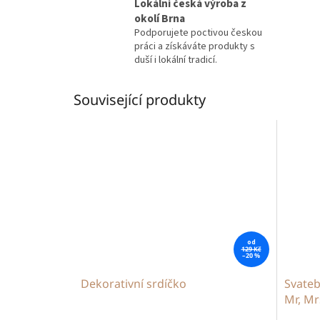
Lokální česká výroba z
okolí Brna
Podporujete poctivou českou
práci a získáváte produkty s
duší i lokální tradicí.
Související produkty
od
129 Kč
–20 %
Dekorativní srdíčko
Svateb
Mr, Mr