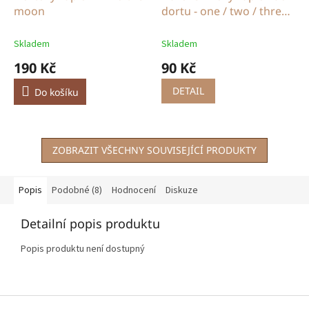
moon
dortu - one / two / three /
four
Skladem
Skladem
190 Kč
90 Kč
DETAIL
Do košíku
ZOBRAZIT VŠECHNY SOUVISEJÍCÍ PRODUKTY
Popis
Podobné (8)
Hodnocení
Diskuze
Detailní popis produktu
Popis produktu není dostupný
Z