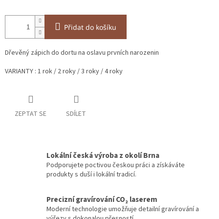
Přidat do košíku
Dřevěný zápich do dortu na oslavu prvních narozenin
VARIANTY : 1 rok / 2 roky / 3 roky / 4 roky
ZEPTAT SE
SDÍLET
Lokální česká výroba z okolí Brna
Podporujete poctivou českou práci a získáváte
produkty s duší i lokální tradicí.
Precizní gravírování CO₂ laserem
Moderní technologie umožňuje detailní gravírování a
výřezy s dokonalou přesností.