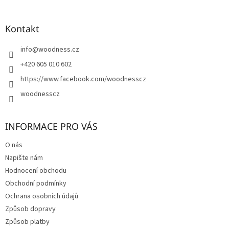
á
p
a
Kontakt
t
í
info
@
woodness.cz
+420 605 010 602
https://www.facebook.com/woodnesscz
woodnesscz
INFORMACE PRO VÁS
O nás
Napište nám
Hodnocení obchodu
Obchodní podmínky
Ochrana osobních údajů
Způsob dopravy
Způsob platby