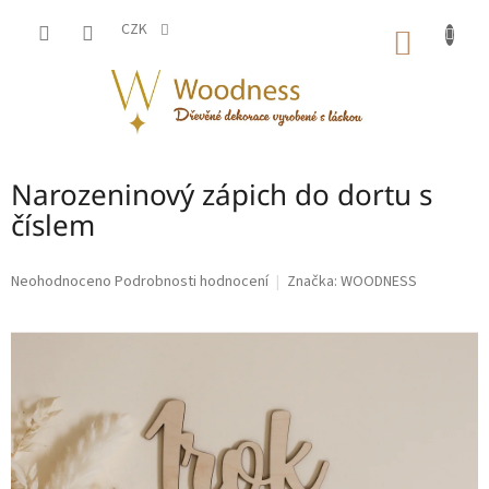
Přejít
na
CZK
NÁKUP
obsah
KOŠÍK
Narozeninový zápich do dortu s
číslem
Průměrné
Neohodnoceno
Podrobnosti hodnocení
Značka:
WOODNESS
hodnocení
produktu
je
0,0
z
5
hvězdiček.