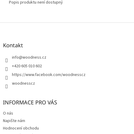
Popis produktu není dostupný
Z
á
p
a
Kontakt
t
í
info
@
woodness.cz
+420 605 010 602
https://www.facebook.com/woodnesscz
woodnesscz
INFORMACE PRO VÁS
O nás
Napište nám
Hodnocení obchodu