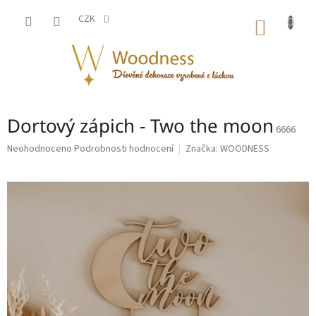
Přejít
na
CZK
NÁKUP
obsah
KOŠÍK
Dortový zápich - Two the moon
6666
Průměrné
Neohodnoceno
Podrobnosti hodnocení
Značka:
WOODNESS
hodnocení
produktu
je
0,0
z
5
hvězdiček.