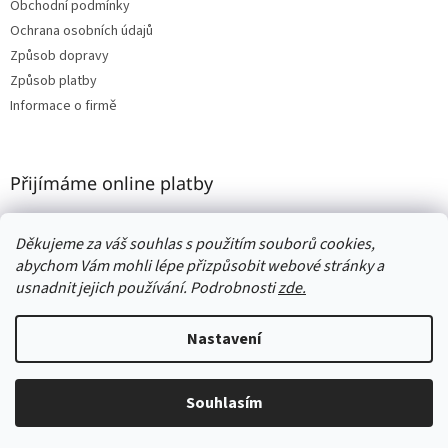
Obchodní podmínky
Ochrana osobních údajů
Způsob dopravy
Způsob platby
Informace o firmě
Přijímáme online platby
Děkujeme za váš souhlas s použitím souborů cookies,
abychom Vám mohli lépe přizpůsobit webové stránky a
usnadnit jejich používání. Podrobnosti
zde.
Vytvořil Shoptet
Nastavení
Copyright 2026
Woodness
. Všechna práva vyhrazena.
Upravit
nastavení cookies
Souhlasím
🎁 DÁREK jako poděkování ke každé objednávce❗