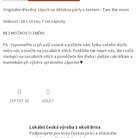
Originální dřevěný zápich na dětskou párty s textem - Two the moon
Velikost : 18 x 10 cm, 7 cm zápichy
BEZ MOŽNOSTI ZMĚNY
PS : Vzpomeňte si při vaší oslavě a pošlete nám fotku vašeho dortu
nebo nás označte na sociálních sítích. Potěšíte tak nejen nás, ale i naše
sledující na sociálních sítích a pomůžete tím třeba i dalším cukrářkám a
maminkám při výběru správného zápichu! ♥
ZEPTAT SE
SDÍLET
Lokální česká výroba z okolí Brna
Podporujete poctivou českou práci a získáváte