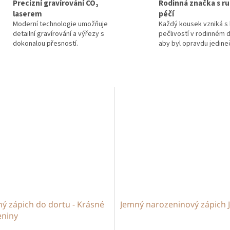
Precizní gravírování CO₂
Rodinná značka s ru
laserem
péčí
Moderní technologie umožňuje
Každý kousek vzniká s 
detailní gravírování a výřezy s
pečlivostí v rodinném d
dokonalou přesností.
aby byl opravdu jedine
ý zápich do dortu - Krásné
Jemný narozeninový zápich 
eniny