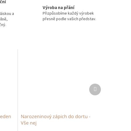
ční
Výroba na přání
Přizpůsobíme každý výrobek
láskou a
přesně podle vašich představ.
ílně,
čný.
Další
produkt
Jeden
Narozeninový zápich do dortu -
Vše nej