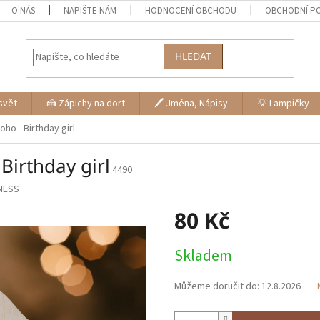
O NÁS
NAPIŠTE NÁM
HODNOCENÍ OBCHODU
OBCHODNÍ P
HLEDAT
svět
🍰 Zápichy na dort
🖊 Jména, Nápisy
💡 Lampičky
ho - Birthday girl
Birthday girl
4490
NESS
80 Kč
Měrná
Skladem
cena:
Můžeme doručit do:
12.8.2026