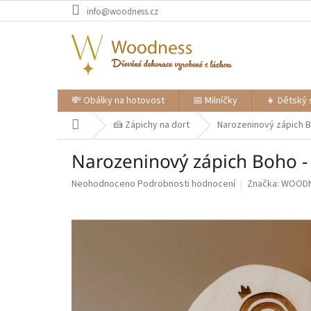
Přejít
info@woodness.cz
na
obsah
💸 Obálky na hotovost
📅 Milníčky
👧 Dětský 
Domů
🍰 Zápichy na dort
Narozeninový zápich Bo
Narozeninový zápich Boho - 
Průměrné
Neohodnoceno
Podrobnosti hodnocení
Značka:
WOOD
hodnocení
produktu
je
0,0
z
5
hvězdiček.