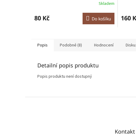
Skladem
Průměrné
Průměr
hodnocení
hodnoce
produktu
produkt
80 Kč
160 
Do košíku
je
je
5,0
5,0
z
z
5
5
hvězdiček.
hvězdič
Popis
Podobné (8)
Hodnocení
Disku
Detailní popis produktu
Popis produktu není dostupný
Z
á
p
a
t
Kontakt
í