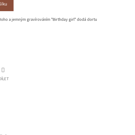
šíku
Boho a jemným gravírováním "Birthday girl" dodá dortu
DÍLET