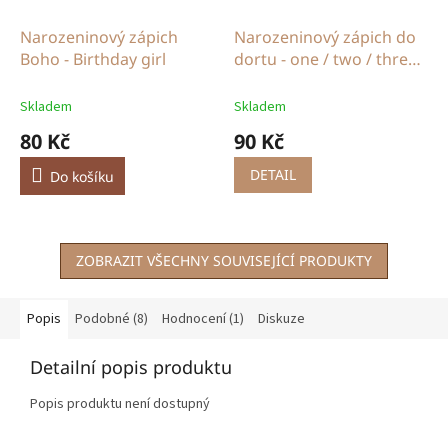
Narozeninový zápich
Narozeninový zápich do
Boho - Birthday girl
dortu - one / two / three /
four
Skladem
Skladem
80 Kč
90 Kč
DETAIL
Do košíku
ZOBRAZIT VŠECHNY SOUVISEJÍCÍ PRODUKTY
Popis
Podobné (8)
Hodnocení (1)
Diskuze
Detailní popis produktu
Popis produktu není dostupný