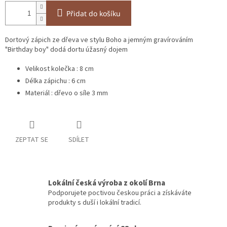
Přidat do košíku
Dortový zápich ze dřeva ve stylu Boho a jemným gravírováním
"Birthday boy" dodá dortu úžasný dojem
Velikost kolečka : 8 cm
Délka zápichu : 6 cm
Materiál : dřevo o síle 3 mm
ZEPTAT SE
SDÍLET
Lokální česká výroba z okolí Brna
Podporujete poctivou českou práci a získáváte
produkty s duší i lokální tradicí.