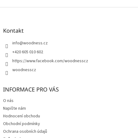
Z
á
p
a
Kontakt
t
í
info
@
woodness.cz
+420 605 010 602
https://www.facebook.com/woodnesscz
woodnesscz
INFORMACE PRO VÁS
O nás
Napište nám
Hodnocení obchodu
Obchodní podmínky
Ochrana osobních údajů