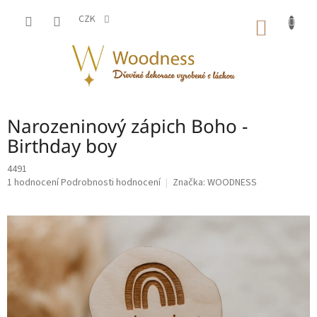
Přejít
na
CZK
NÁKUP
obsah
KOŠÍK
Narozeninový zápich Boho -
Birthday boy
4491
Průměrné
1 hodnocení
Podrobnosti hodnocení
Značka:
WOODNESS
hodnocení
produktu
je
5,0
z
5
hvězdiček.