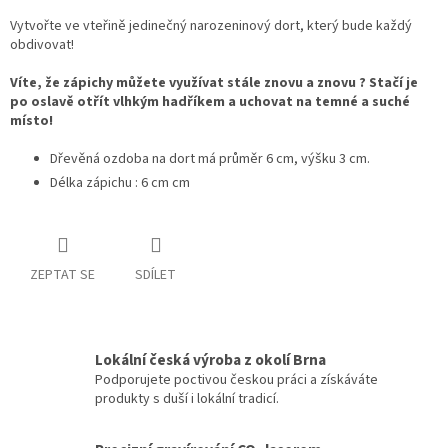
Vytvořte ve vteřině jedinečný narozeninový dort, který bude každý
obdivovat!
Víte, že zápichy můžete využívat stále znovu a znovu ? Stačí je
po oslavě otřít vlhkým hadříkem a uchovat na temné a suché
místo!
Dřevěná ozdoba na dort má průměr 6 cm, výšku 3 cm.
Délka zápichu : 6 cm cm
ZEPTAT SE
SDÍLET
Lokální česká výroba z okolí Brna
Podporujete poctivou českou práci a získáváte
produkty s duší i lokální tradicí.