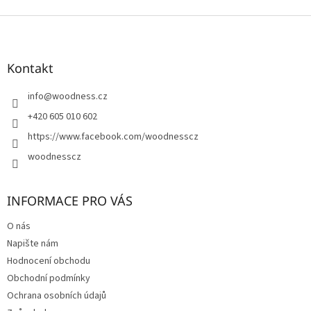
Z
á
p
a
Kontakt
t
í
info
@
woodness.cz
+420 605 010 602
https://www.facebook.com/woodnesscz
woodnesscz
INFORMACE PRO VÁS
O nás
Napište nám
Hodnocení obchodu
Obchodní podmínky
Ochrana osobních údajů