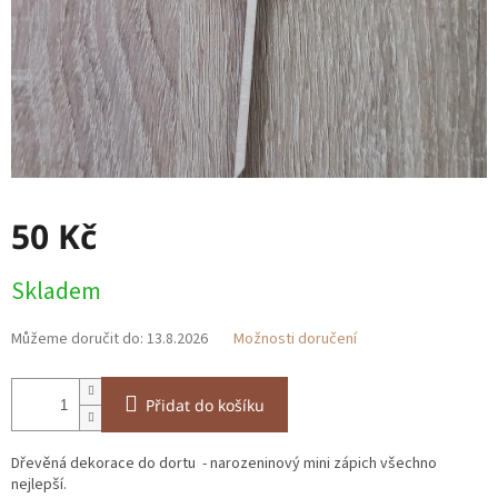
50 Kč
Měrná
Skladem
cena:
Můžeme doručit do:
13.8.2026
Možnosti doručení
Přidat do košíku
Dřevěná dekorace do dortu - narozeninový mini zápich všechno
nejlepší.