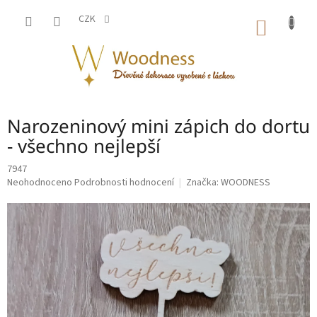
Přejít
na
CZK
NÁKUP
obsah
KOŠÍK
Narozeninový mini zápich do dortu
- všechno nejlepší
7947
Průměrné
Neohodnoceno
Podrobnosti hodnocení
Značka:
WOODNESS
hodnocení
produktu
je
0,0
z
5
hvězdiček.