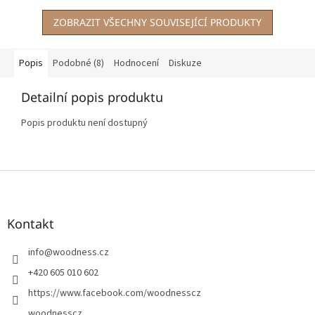
ZOBRAZIT VŠECHNY SOUVISEJÍCÍ PRODUKTY
Popis
Podobné (8)
Hodnocení
Diskuze
Detailní popis produktu
Popis produktu není dostupný
Z
á
p
a
Kontakt
t
í
info
@
woodness.cz
+420 605 010 602
https://www.facebook.com/woodnesscz
woodnesscz