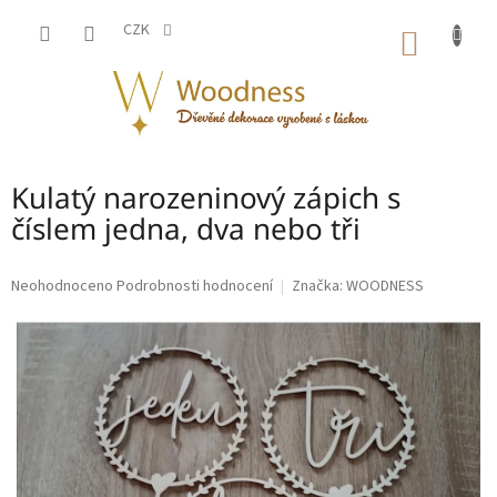
Přejít
na
CZK
NÁKUP
obsah
KOŠÍK
Kulatý narozeninový zápich s
číslem jedna, dva nebo tři
Průměrné
Neohodnoceno
Podrobnosti hodnocení
Značka:
WOODNESS
hodnocení
produktu
je
0,0
z
5
hvězdiček.