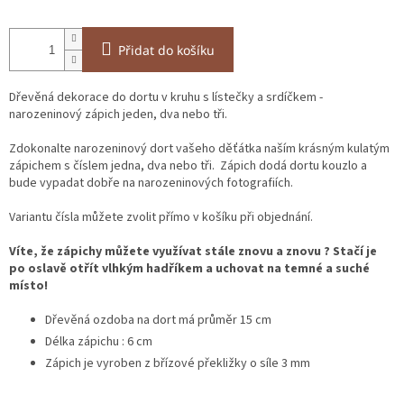
Přidat do košíku
Dřevěná dekorace do dortu v kruhu s lístečky a srdíčkem -
narozeninový zápich jeden, dva nebo tři.
Zdokonalte narozeninový dort vašeho děťátka naším krásným kulatým
zápichem s číslem jedna, dva nebo tři. Zápich dodá dortu kouzlo a
bude vypadat dobře na narozeninových fotografiích.
Variantu čísla můžete zvolit přímo v košíku při objednání.
Víte, že zápichy můžete využívat stále znovu a znovu ? Stačí je
po oslavě otřít vlhkým hadříkem a uchovat na temné a suché
místo!
Dřevěná ozdoba na dort má průměr 15 cm
Délka zápichu : 6 cm
Zápich je vyroben z břízové překližky o síle 3 mm