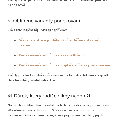
Každý detail je navržen tak, aby dárek působil osobně, jemně a
nadčasově.
✨ Oblíbené varianty poděkování
Zákazníci nejčastěji vybírají například:
Dřevěné srdce – poděkování rodičům s vlastním
textem
Poděkování rodičům – nevěsta & ženich
Poděkování rodičům – dvojité srdíčko s podstavcem
Každý produkt vzniká s důrazem na detail, aby dokonale zapadl
do atmosféry svatebního dne.
🎁 Dárek, který rodiče nikdy neodloží
Na rozdíl od klasických svatebních darů má dřevěné poděkování
Woodness trvalou hodnotu. Stává se dekorací domova
i
emocionální vzpomínkou
, která připomíná den, kdy jejich