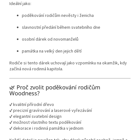
Ideální jako:
poděkování rodičům nevěsty i ženicha
slavnostní předání během svatebního dne
osobní dárek od novomanželů
památka na velký den jejich dětí
Rodiče si tento dárek uchovají jako vzpomínku na okamžik, kdy
začíná nová rodinná kapitola.
🌿 Proč zvolit poděkování rodičům
Woodness?
✔️ kvalitní přírodní dřevo
✔️ precizní gravírování a laserové vyřezávání
✔️ elegantní svatební design
✔️ možnost vlastního textu poděkování
✔️ dekorace i rodinná památka v jednom