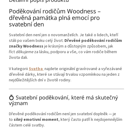
Poděkování rodičům Woodness –
dřevěná památka plná emocí pro
svatební den
Svatební den není jen o novomanželích. Je také o lidech, kteří
stáli po vašem boku celý život.
Dřevěné poděkování rodičům
značky Woodness
je krásným a důstojným způsobem, jak
říct
děkujeme
za lásku, podporu a vše, co vám rodiče během
života dali.
V kategorii
Svatba
najdete originální gravírované a vyřezávané
dřevěné dárky, které se stávají trvalou vzpomínkou na jeden z
nejdůležitějších dní v životě rodiny.
💍 Svatební poděkování, které má skutečný
význam
Dřevěné poděkování rodičům není jen svatební doplněk — je
to
silný emotivní moment
, který často patří k nejdojemnějším
částem celé svatby.