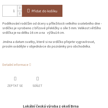
Přidat do košíku
Poděkování rodičům od dcery u příležitosti velkého svatebního dne -
srdíčko je vyrobeno z břízové překližky o síle 5 mm. Velikost většího
srdíčka je na délku 16 cm a na výšku14 cm.
Jména a datum svatby, které si na srdíčko přejete vygravírovat,
prosím uvádějte v objednávce do poznámky pro obchodníka.
Detailní informace
ZEPTAT SE
SDÍLET
Lokální česká výroba z okolí Brna