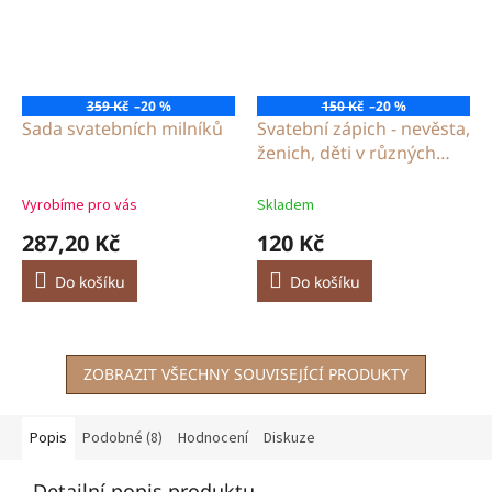
359 Kč
–20 %
150 Kč
–20 %
Sada svatebních milníků
Svatební zápich - nevěsta,
ženich, děti v různých
variantách dle uvedených
fotografií
Vyrobíme pro vás
Skladem
287,20 Kč
120 Kč
Do košíku
Do košíku
ZOBRAZIT VŠECHNY SOUVISEJÍCÍ PRODUKTY
Popis
Podobné (8)
Hodnocení
Diskuze
Detailní popis produktu