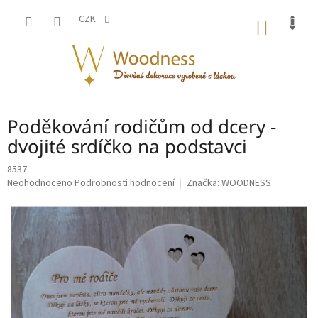
Přejít
na
CZK
NÁKUP
obsah
KOŠÍK
Poděkování rodičům od dcery -
dvojité srdíčko na podstavci
8537
Průměrné
Neohodnoceno
Podrobnosti hodnocení
Značka:
WOODNESS
hodnocení
produktu
je
0,0
z
5
hvězdiček.