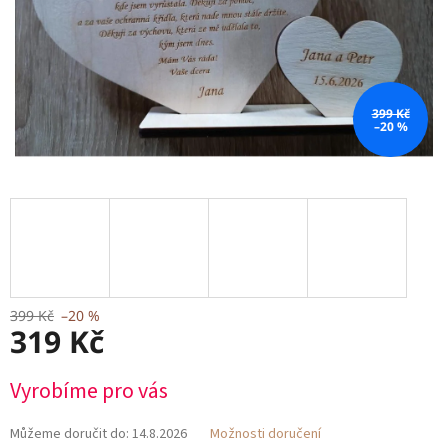
399 Kč
–20 %
399 Kč
–20 %
319 Kč
Měrná
Vyrobíme pro vás
cena:
Můžeme doručit do:
14.8.2026
Možnosti doručení