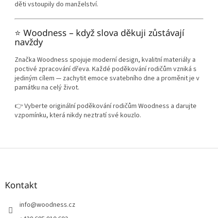
děti vstoupily do manželství.
⭐ Woodness – když slova děkuji zůstávají
navždy
Značka Woodness spojuje moderní design, kvalitní materiály a
poctivé zpracování dřeva. Každé poděkování rodičům vzniká s
jediným cílem — zachytit emoce svatebního dne a proměnit je v
památku na celý život.
👉 Vyberte originální poděkování rodičům Woodness a darujte
vzpomínku, která nikdy neztratí své kouzlo.
Z
á
p
a
Kontakt
t
í
info
@
woodness.cz