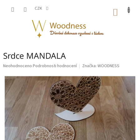
Přejít
na
CZK
NÁKUP
obsah
KOŠÍK
Srdce MANDALA
Průměrné
Neohodnoceno
Podrobnosti hodnocení
Značka:
WOODNESS
hodnocení
produktu
je
0,0
z
5
hvězdiček.