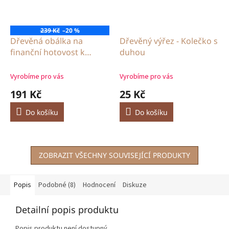
239 Kč
–20 %
Dřevěná obálka na
Dřevěný výřez - Kolečko s
finanční hotovost k
duhou
promoci
Vyrobíme pro vás
Vyrobíme pro vás
191 Kč
25 Kč
Do košíku
Do košíku
ZOBRAZIT VŠECHNY SOUVISEJÍCÍ PRODUKTY
Popis
Podobné (8)
Hodnocení
Diskuze
Detailní popis produktu
Popis produktu není dostupný