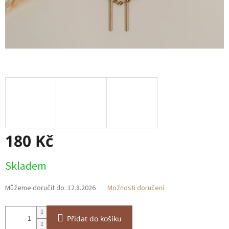
180 Kč
Měrná
Skladem
cena:
Můžeme doručit do:
12.8.2026
Možnosti doručení
Přidat do košíku