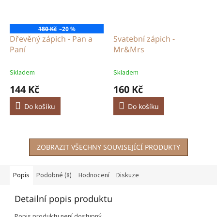
180 Kč
–20 %
Dřevěný zápich - Pan a
Svatební zápich -
Paní
Mr&Mrs
Skladem
Skladem
144 Kč
160 Kč
Do košíku
Do košíku
ZOBRAZIT VŠECHNY SOUVISEJÍCÍ PRODUKTY
Popis
Podobné (8)
Hodnocení
Diskuze
Detailní popis produktu
Popis produktu není dostupný