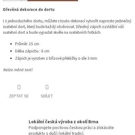
Dřevěná dekorace do dortu
I z jednoduchého dortu, můžete s touto dekorací vytvořit naprosto jedinečný
svatební dort, který bude každý obdivovat. Dřevěný zápich ozvláštní váš
svatební dort a bude vypadat skvěle na svatebních fotkách.
Průměr: 15 cm
Délka zápichu : 6 cm
Zápich je vyroben z břízové překližky o síle 3 mm
Nelze měnit text!
ZEPTAT SE
SDÍLET
Lokální česká výroba z okolí Brna
Podporujete poctivou českou práci a získáváte
produkty s duší i lokální tradicí.