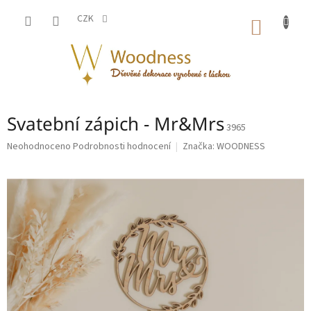
Přejít
na
CZK
NÁKUP
obsah
KOŠÍK
Svatební zápich - Mr&Mrs
3965
Průměrné
Neohodnoceno
Podrobnosti hodnocení
Značka:
WOODNESS
hodnocení
produktu
je
0,0
z
5
hvězdiček.