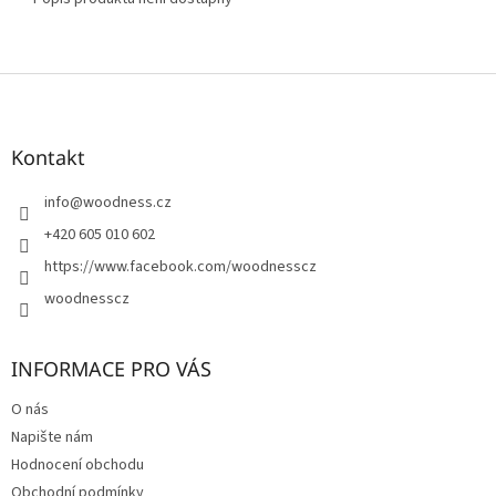
Z
á
p
a
Kontakt
t
í
info
@
woodness.cz
+420 605 010 602
https://www.facebook.com/woodnesscz
woodnesscz
INFORMACE PRO VÁS
O nás
Napište nám
Hodnocení obchodu
Obchodní podmínky