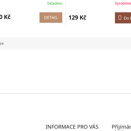
Skladem
Vyrobíme
né
ní
u
0 Kč
129 Kč
DETAIL
Do 
ek.
ze
INFORMACE PRO VÁS
Přijímá