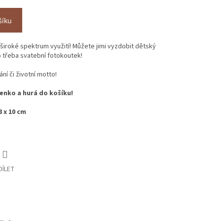
šíku
široké spektrum využití! Můžete jimi vyzdobit dětský
 třeba svatební fotokoutek!
ní či životní motto!
enko a hurá do košíku!
8 x 10 cm
DÍLET