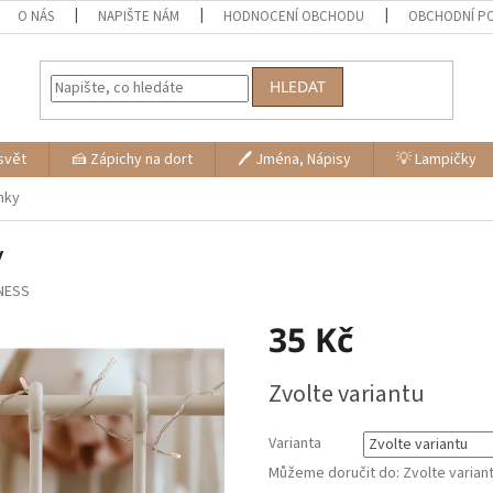
O NÁS
NAPIŠTE NÁM
HODNOCENÍ OBCHODU
OBCHODNÍ P
HLEDAT
svět
🍰 Zápichy na dort
🖊 Jména, Nápisy
💡 Lampičky
nky
y
NESS
35 Kč
Měrná
Zvolte variantu
cena:
Varianta
Můžeme doručit do:
Zvolte varian