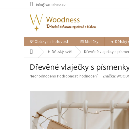
Přejít
info@woodness.cz
na
obsah
💸 Obálky na hotovost
📅 Milníčky
👧 Dětský 
Domů
👧 Dětský svět
Dřevěné vlaječky s písme
Dřevěné vlaječky s písmenk
Průměrné
Neohodnoceno
Podrobnosti hodnocení
Značka:
WOOD
hodnocení
produktu
je
0,0
z
5
hvězdiček.