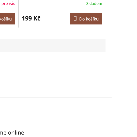
 pro vás
Skladem
199 Kč
košíku
Do košíku
me online