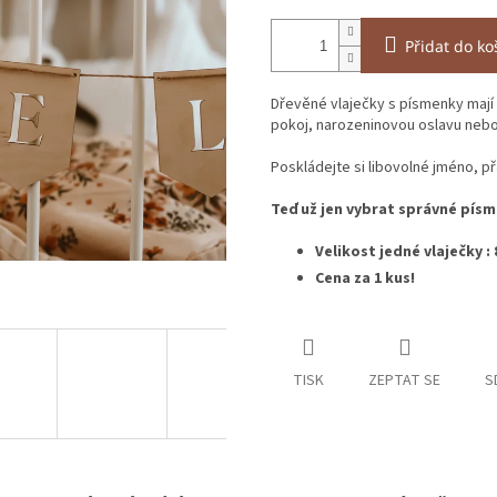
Přidat do ko
Dřevěné vlaječky s písmenky mají 
pokoj, narozeninovou oslavu nebo
Poskládejte si libovolné jméno, přá
Teď už jen vybrat správné písm
Velikost jedné vlaječky : 
Cena za 1 kus!
TISK
ZEPTAT SE
S