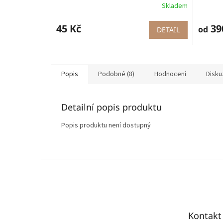
Skladem
Průměr
hodnoce
produkt
45 Kč
39
od
DETAIL
je
5,0
z
5
hvězdič
Popis
Podobné (8)
Hodnocení
Disku
Detailní popis produktu
Popis produktu není dostupný
Z
á
p
a
t
Kontakt
í