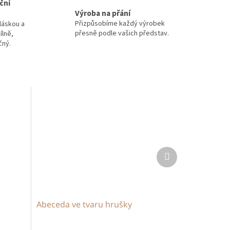
ční
Výroba na přání
Přizpůsobíme každý výrobek
láskou a
přesně podle vašich představ.
ílně,
čný.
Další
produkt
Abeceda ve tvaru hrušky