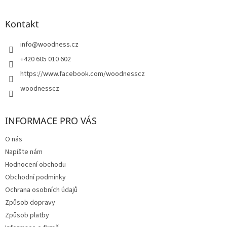
á
p
a
Kontakt
t
í
info
@
woodness.cz
+420 605 010 602
https://www.facebook.com/woodnesscz
woodnesscz
INFORMACE PRO VÁS
O nás
Napište nám
Hodnocení obchodu
Obchodní podmínky
Ochrana osobních údajů
Způsob dopravy
Způsob platby