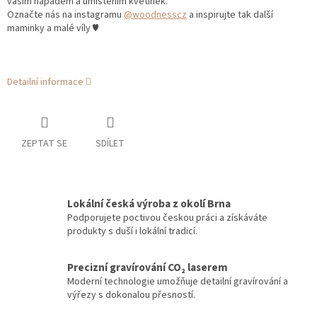
vaším nápadem a umístěním květinek.
Označte nás na instagramu
@woodnesscz
a inspirujte tak další
maminky a malé víly ♥
Detailní informace
ZEPTAT SE
SDÍLET
Lokální česká výroba z okolí Brna
Podporujete poctivou českou práci a získáváte
produkty s duší i lokální tradicí.
Precizní gravírování CO₂ laserem
Moderní technologie umožňuje detailní gravírování a
výřezy s dokonalou přesností.