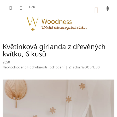
Přejít
na
CZK
NÁKUP
obsah
KOŠÍK
Květinková girlanda z dřevěných
kvítků, 6 kusů
7658
Průměrné
Neohodnoceno
Podrobnosti hodnocení
Značka:
WOODNESS
hodnocení
produktu
je
0,0
z
5
hvězdiček.