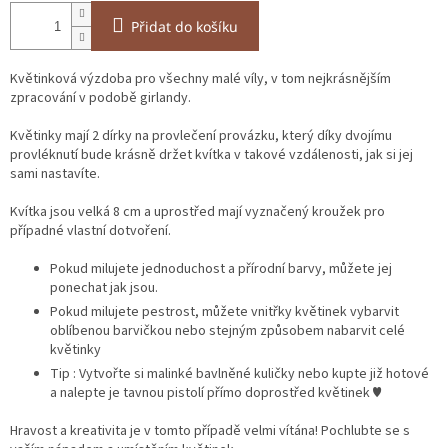
Přidat do košíku
Květinková výzdoba pro všechny malé víly, v tom nejkrásnějším
zpracování v podobě girlandy.
Květinky mají 2 dírky na provlečení provázku, který díky dvojímu
provléknutí bude krásně držet kvítka v takové vzdálenosti, jak si jej
sami nastavíte.
Kvítka jsou velká 8 cm a uprostřed mají vyznačený kroužek pro
případné vlastní dotvoření.
Pokud milujete jednoduchost a přírodní barvy, můžete jej
ponechat jak jsou.
Pokud milujete pestrost, můžete vnitřky květinek vybarvit
oblíbenou barvičkou nebo stejným způsobem nabarvit celé
květinky
Tip : Vytvořte si malinké bavlněné kuličky nebo kupte již hotové
a nalepte je tavnou pistolí přímo doprostřed květinek ♥
Hravost a kreativita je v tomto případě velmi vítána! Pochlubte se s