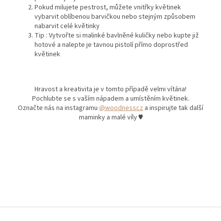
Pokud milujete pestrost, můžete vnitřky květinek
vybarvit oblíbenou barvičkou nebo stejným způsobem
nabarvit celé květinky
Tip : Vytvořte si malinké bavlněné kuličky nebo kupte již
hotové a nalepte je tavnou pistolí přímo doprostřed
květinek
Hravost a kreativita je v tomto případě velmi vítána!
Pochlubte se s vaším nápadem a umístěním květinek.
Označte nás na instagramu
@woodnesscz
a inspirujte tak další
maminky a malé víly ♥
Z