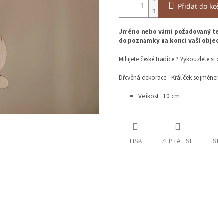
Přidat do ko
Jméno nebo vámi požadovaný tex
do poznámky na konci vaší objed
Milujete české tradice ? Vykouzlete s
Dřevěná dekorace - Králíček se jmén
Velikost : 10 cm
TISK
ZEPTAT SE
S