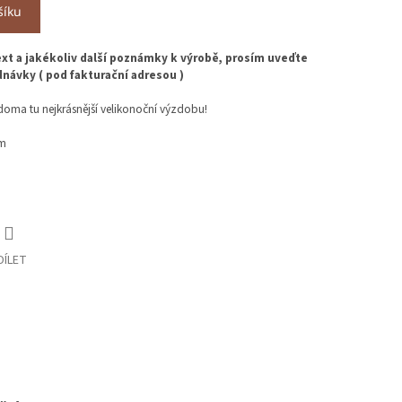
šíku
t a jakékoliv další poznámky k výrobě, prosím uveďte
návky ( pod fakturační adresou )
i doma tu nejkrásnější velikonoční výzdobu!
em
DÍLET