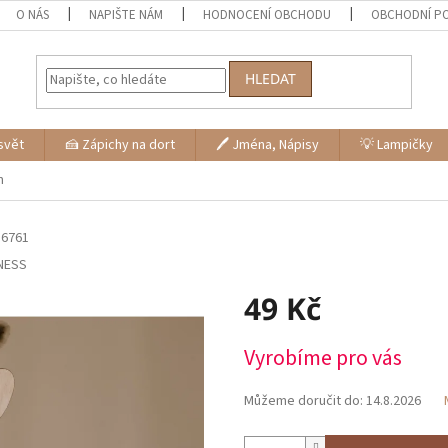
O NÁS
NAPIŠTE NÁM
HODNOCENÍ OBCHODU
OBCHODNÍ P
HLEDAT
svět
🍰 Zápichy na dort
🖊 Jména, Nápisy
💡 Lampičky
m
6761
NESS
49 Kč
Měrná
Vyrobíme pro vás
cena:
Můžeme doručit do:
14.8.2026