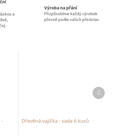
ční
Výroba na přání
Přizpůsobíme každý výrobek
láskou a
přesně podle vašich představ.
ílně,
čný.
Další
produkt
 -
Dřevěná vajíčka - sada 6 kusů