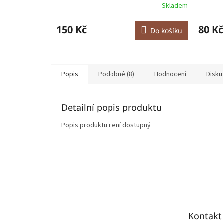
Skladem
150 Kč
80 Kč
Do košíku
Popis
Podobné (8)
Hodnocení
Disku
Detailní popis produktu
Popis produktu není dostupný
Z
á
p
a
t
Kontakt
í