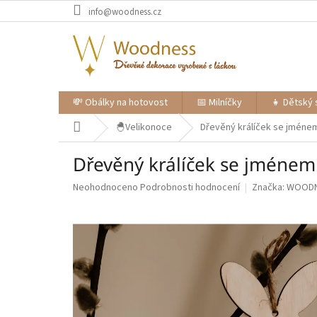
Přejít
info@woodness.cz
na
obsah
💸 Obálky na hotovost
📅 Milníčky
👧 Dětský 
Domů
🐣Velikonoce
Dřevěný králíček se jméne
Dřevěný králíček se jménem
Průměrné
Neohodnoceno
Podrobnosti hodnocení
Značka:
WOOD
hodnocení
produktu
je
0,0
z
5
hvězdiček.