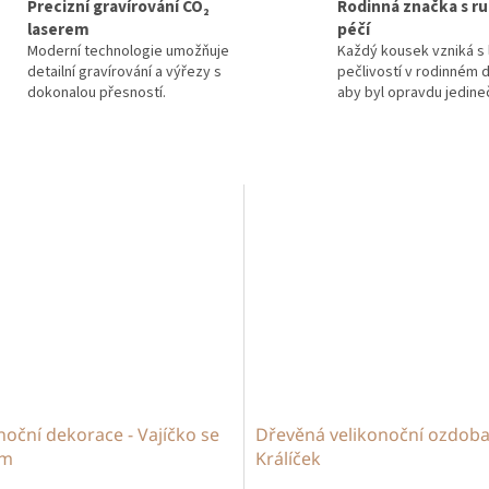
Precizní gravírování CO₂
Rodinná značka s ru
laserem
péčí
Moderní technologie umožňuje
Každý kousek vzniká s 
detailní gravírování a výřezy s
pečlivostí v rodinném d
dokonalou přesností.
aby byl opravdu jedine
noční dekorace - Vajíčko se
Dřevěná velikonoční ozdoba
em
Králíček