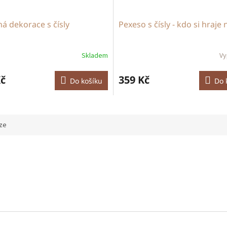
á dekorace s čísly
Pexeso s čísly - kdo si hraje 
Skladem
Vy
Kč
359 Kč
Do košíku
Do 
ze