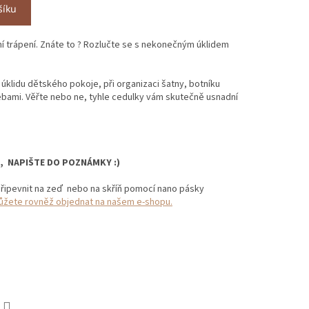
šíku
 trápení. Znáte to ? Rozlučte se s nekonečným úklidem
úklidu dětského pokoje, při organizaci šatny, botníku
bami. Věřte nebo ne, tyhle cedulky vám skutečně usnadní
it, NAPIŠTE DO POZNÁMKY :)
ipevnit na zeď nebo na skříň pomocí nano pásky
ete rovněž objednat na našem e-shopu.