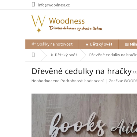
Přejít
info@woodness.cz
na
obsah
💸 Obálky na hotovost
👧 Dětský svět
📅 Mil
Domů
👧 Dětský svět
Dřevěné cedulky na hračk
Dřevěné cedulky na hračky
83
Průměrné
Neohodnoceno
Podrobnosti hodnocení
Značka:
WOOD
hodnocení
produktu
je
0,0
z
5
hvězdiček.