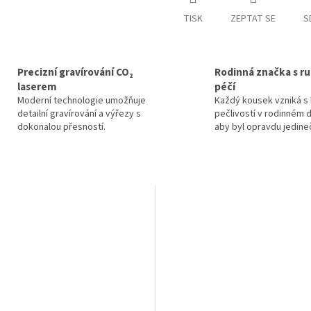
TISK
ZEPTAT SE
S
Precizní gravírování CO₂
Rodinná značka s ru
laserem
péčí
Moderní technologie umožňuje
Každý kousek vzniká s 
detailní gravírování a výřezy s
pečlivostí v rodinném d
dokonalou přesností.
aby byl opravdu jedine