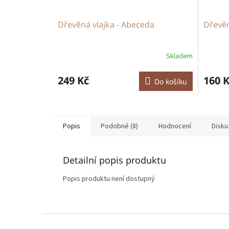
Dřevěná vlajka - Abeceda
Dřevěn
Skladem
249 Kč
160 
Do košíku
Popis
Podobné (8)
Hodnocení
Disku
Detailní popis produktu
Popis produktu není dostupný
Z