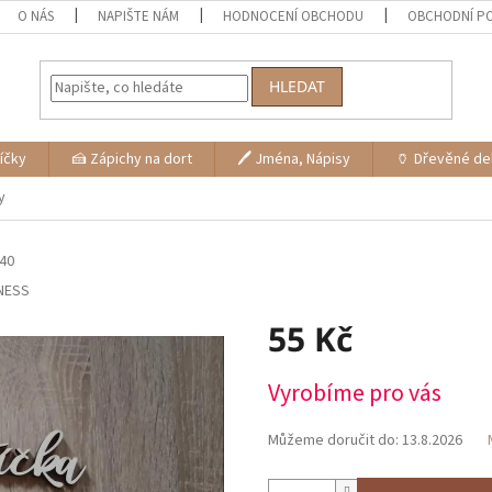
O NÁS
NAPIŠTE NÁM
HODNOCENÍ OBCHODU
OBCHODNÍ P
HLEDAT
níčky
🍰 Zápichy na dort
🖊 Jména, Nápisy
🏺 Dřevěné d
y
40
NESS
55 Kč
Měrná
Vyrobíme pro vás
cena:
Můžeme doručit do:
13.8.2026