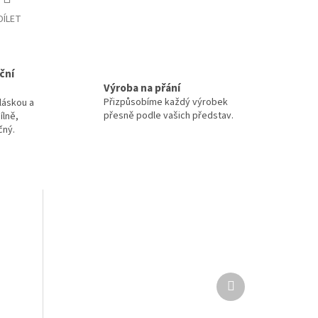
DÍLET
ční
Výroba na přání
Přizpůsobíme každý výrobek
láskou a
přesně podle vašich představ.
ílně,
čný.
Další
produkt