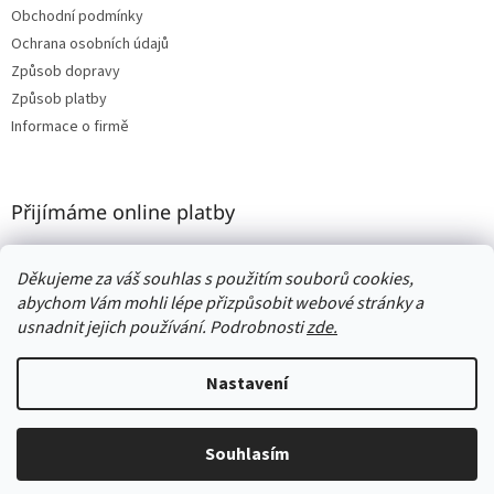
Obchodní podmínky
Ochrana osobních údajů
Způsob dopravy
Způsob platby
Informace o firmě
Přijímáme online platby
Děkujeme za váš souhlas s použitím souborů cookies,
abychom Vám mohli lépe přizpůsobit webové stránky a
usnadnit jejich používání. Podrobnosti
zde.
Vytvořil Shoptet
Nastavení
Copyright 2026
Woodness
. Všechna práva vyhrazena.
Upravit
nastavení cookies
Souhlasím
🎁 DÁREK jako poděkování ke každé objednávce❗