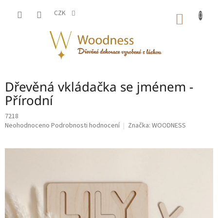
Přejít
na
CZK
NÁKUP
obsah
KOŠÍK
Dřevěná vkládačka se jménem -
Přírodní
7218
Průměrné
Neohodnoceno
Podrobnosti hodnocení
Značka:
WOODNESS
hodnocení
produktu
je
0,0
z
5
hvězdiček.