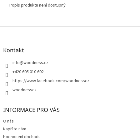
Popis produktu není dostupný
Z
á
p
a
Kontakt
t
í
info
@
woodness.cz
+420 605 010 602
https://www.facebook.com/woodnesscz
woodnesscz
INFORMACE PRO VÁS
O nás
Napište nám
Hodnocení obchodu