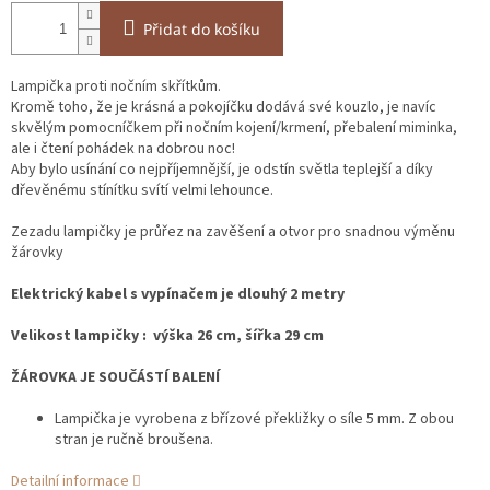
Přidat do košíku
Lampička proti nočním skřítkům.
Kromě toho, že je krásná a pokojíčku dodává své kouzlo, je navíc
skvělým pomocníčkem při nočním kojení/krmení, přebalení miminka,
ale i čtení pohádek na dobrou noc!
Aby bylo usínání co nejpříjemnější, je odstín světla teplejší a díky
dřevěnému stínítku svítí velmi lehounce.
Zezadu lampičky je průřez na zavěšení a otvor pro snadnou výměnu
žárovky
Elektrický kabel s vypínačem je dlouhý 2 metry
Velikost lampičky : výška 26 cm, šířka 29 cm
ŽÁROVKA JE SOUČÁSTÍ BALENÍ
Lampička je vyrobena z břízové překližky o síle 5 mm. Z obou
stran je ručně broušena.
Detailní informace