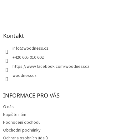
Z
á
p
a
Kontakt
t
í
info
@
woodness.cz
+420 605 010 602
https://www.facebook.com/woodnesscz
woodnesscz
INFORMACE PRO VÁS
O nás
Napište nám
Hodnocení obchodu
Obchodní podmínky
Ochrana osobních údajů