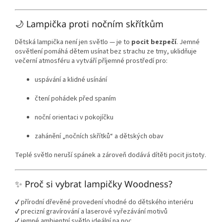
🌙 Lampička proti nočním skřítkům
Dětská lampička není jen světlo — je to
pocit bezpečí
. Jemné
osvětlení pomáhá dětem usínat bez strachu ze tmy, uklidňuje
večerní atmosféru a vytváří příjemné prostředí pro:
uspávání a klidné usínání
čtení pohádek před spaním
noční orientaci v pokojíčku
zahánění „nočních skřítků“ a dětských obav
Teplé světlo neruší spánek a zároveň dodává dítěti pocit jistoty.
✨ Proč si vybrat lampičky Woodness?
✔️ přírodní dřevěné provedení vhodné do dětského interiéru
✔️ precizní gravírování a laserové vyřezávání motivů
✔️ jemné ambientní světlo ideální na noc