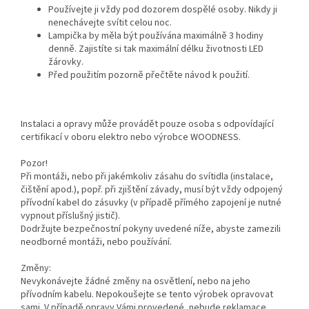
Používejte ji vždy pod dozorem dospělé osoby. Nikdy ji
nenechávejte svítit celou noc.
Lampička by měla být používána maximálně 3 hodiny
denně. Zajistíte si tak maximální délku životnosti LED
žárovky.
Před použitím pozorně přečtěte návod k použití.
Instalaci a opravy může provádět pouze osoba s odpovídající
certifikací v oboru elektro nebo výrobce WOODNESS.
Pozor!
Při montáži, nebo při jakémkoliv zásahu do svítidla (instalace,
čištění apod.), popř. při zjištění závady, musí být vždy odpojený
přívodní kabel do zásuvky (v případě přímého zapojení je nutné
vypnout příslušný jistič).
Dodržujte bezpečnostní pokyny uvedené níže, abyste zamezili
neodborné montáži, nebo používání.
Změny:
Nevykonávejte žádné změny na osvětlení, nebo na jeho
přívodním kabelu. Nepokoušejte se tento výrobek opravovat
sami. V případě opravy Vámi provedené, nebude reklamace