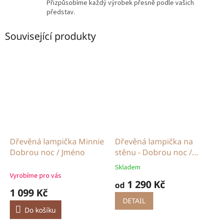
Přizpůsobíme každý výrobek přesně podle vašich
představ.
Související produkty
Dřevěná lampička Minnie
Dřevěná lampička na
Dobrou noc / Jméno
stěnu - Dobrou noc /
Jméno
Skladem
Průměrné
Vyrobíme pro vás
hodnocení
1 290 Kč
od
produktu
1 099 Kč
je
DETAIL
5,0
Do košíku
z