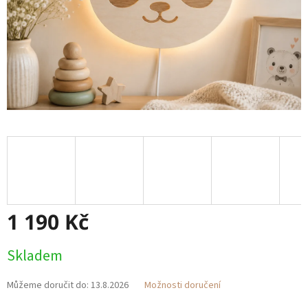
1 190 Kč
Měrná
Skladem
cena:
Můžeme doručit do:
13.8.2026
Možnosti doručení