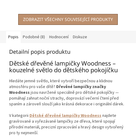
5
hvězdiček.
ZOBRAZIT VŠECHNY SOUVISEJÍCÍ PRODUKTY
Popis
Podobné (8)
Hodnocení
Diskuze
Detailní popis produktu
Dětské dřevěné lampičky Woodness –
kouzelné světlo do dětského pokojíčku
Hledáte jemné světlo, které vytvoří bezpečnou a klidnou
atmosféru pro vaše dítě?
Dřevěné lampičky značky
Woodness
jsou navržené speciálně pro dětské pokojíčky —
pomáhají zahnat noční strachy, doprovází večerní čtení před
spaním a zároveň slouží jako krásná dekorace i originální dárek.
V kategorii
Dětské dřevěné lampičky Woodness
najdete
gravírované a vyřezávané lampičky ze dřeva, které spojují
přírodní materiál, precizní zpracování a hravý design vytvořený
pro ty nejmenší.