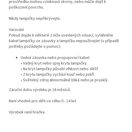
prostředku mohou vzniknout skvrny, nebo může dojít k
poškození povrchu.
Nikdy lampičky nepřikrývejte.
Varování
Pokud dojde k některé z níže uvedených situací, vytáhněte
kabel lampičky ze zásuvky a lampičku nepoužívejte! (v případě
potřeby požádejte o pomoc):
Vadná zásuvka nebo propojovací kabel.
• Vadný kryt nebo spoj krytu lampičky.
• Na kryt lampičky působí vlhkost nebo déšť.
• Z krytu lampičky vychází kouř nebo jiskří.
• Světelný zdroj abnormálně bliká nebo je prasklý.
Záruční doba výrobku je 24 měsíců.
Není vhodné pro děti ve věku 0 - 14 let.
Výrobek není hračka.