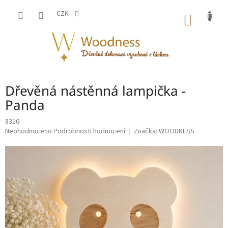
Přejít
na
CZK
NÁKUP
obsah
KOŠÍK
Dřevěná nástěnná lampička -
Panda
8316
Průměrné
Neohodnoceno
Podrobnosti hodnocení
Značka:
WOODNESS
hodnocení
produktu
je
0,0
z
5
hvězdiček.