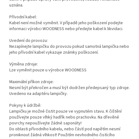
uznána.
Přívodní kabel:
Kabel není možné vyměnit. V případě jeho poškození podejte
informaci výrobci WOODNESS nebo předejte kabel k likvidaci.
Uvedení do provozu:
Nezapínejte lampičku do provozu pokud samotná lampička nebo
jeho přívodní kabel vykazuje známky poškození.
Výměna zdroje:
Lze vyměnit pouze u výrobce WOODNESS
Maximální příkon zdroje:
Nesmí být překročen a musí být dodržen předepsaný typ zdroje.
Uvedeno na adaptéru lampičky.
Pokyny k údržbě:
Lampičku je možné čistit pouze ve vypnutém stavu. K čištění
používejte pouze vlhký hadřík nebo prachovku. Na dřevěné
povrchy nepoužívejte žádné saponáty!
Do oblasti přívodního kabelu, nebo částí pod napětím nesmí
proniknout žádná vlhkost! Použitím nevhodného čistícího