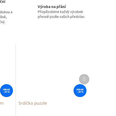
ční
Výroba na přání
Přizpůsobíme každý výrobek
láskou a
přesně podle vašich představ.
ílně,
čný.
Další
produkt
190 Kč
159 Kč
–20 %
–20 %
em
Srdíčko puzzle