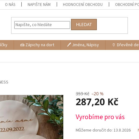
O NÁS
NAPIŠTE NÁM
HODNOCENÍ OBCHODU
OBCHODNÍ P
HLEDAT
níčky
🍰 Zápichy na dort
🖊 Jména, Nápisy
🏺 Dřevěné d
NESS
359 Kč
–20 %
287,20 Kč
Měrná
Vyrobíme pro vás
cena:
Můžeme doručit do:
13.8.2026