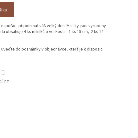
šíku
 napořád připomínat váš velký den. Milníky jsou vyrobeny
da obsahuje 4 ks milníků o velikosti - 1 ks 15 cm, 2 ks 12
uveďte do poznámky v objednávce, která je k dispozici
DÍLET