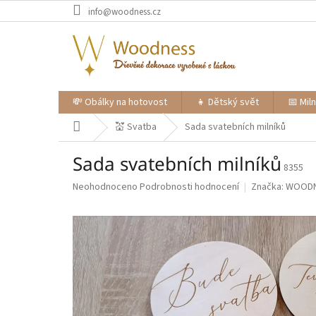
Přejít
info@woodness.cz
na
obsah
💸 Obálky na hotovost
👧 Dětský svět
📅 Mil
Domů
💒 Svatba
Sada svatebních milníků
Sada svatebních milníků
8355
Průměrné
Neohodnoceno
Podrobnosti hodnocení
Značka:
WOOD
hodnocení
produktu
je
0,0
z
5
hvězdiček.