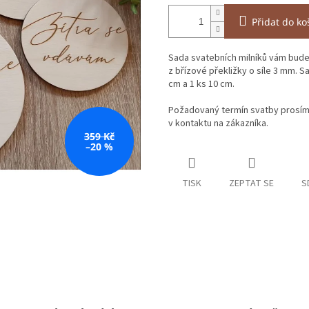
Přidat do ko
Sada svatebních milníků vám bude
z břízové překližky o síle 3 mm. Sa
cm a 1 ks 10 cm.
Požadovaný termín svatby prosím 
v kontaktu na zákazníka.
359 Kč
–20 %
TISK
ZEPTAT SE
S