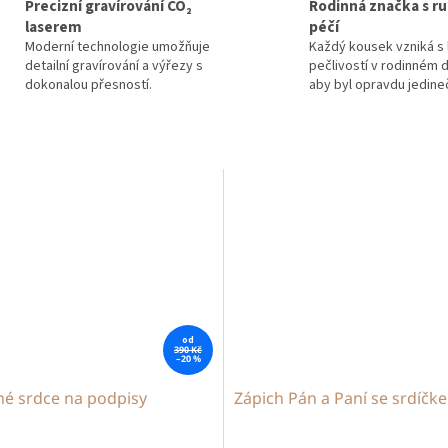
Precizní gravírování CO₂
Rodinná značka s ru
laserem
péčí
Moderní technologie umožňuje
Každý kousek vzniká s 
detailní gravírování a výřezy s
pečlivostí v rodinném d
dokonalou přesností.
aby byl opravdu jedine
od
390 Kč
–20 %
é srdce na podpisy
Zápich Pán a Paní se srdíčk