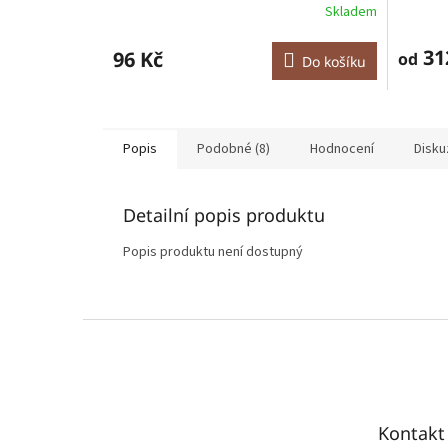
Skladem
31
96 Kč
od
Do košíku
Popis
Podobné (8)
Hodnocení
Disku
Detailní popis produktu
Popis produktu není dostupný
Z
á
p
a
t
Kontakt
í