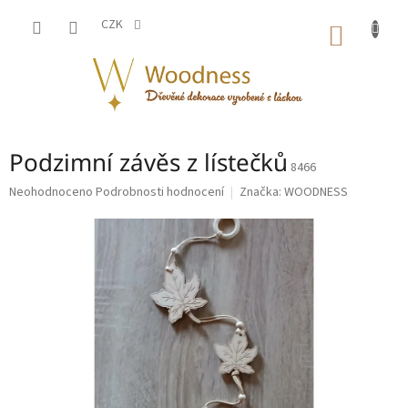
Přejít
na
CZK
NÁKUP
obsah
KOŠÍK
Podzimní závěs z lístečků
8466
Průměrné
Neohodnoceno
Podrobnosti hodnocení
Značka:
WOODNESS
hodnocení
produktu
je
0,0
z
5
hvězdiček.