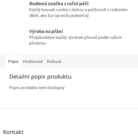
Rodinná značka s ruční péčí
Každý kousek vzniká s láskou a pečlivostí v rodinném
dílně, aby byl opravdu jedinečný.
Výroba na přání
Přizpůsobíme každý výrobek přesně podle vašich
představ.
Popis
Hodnocení
Diskuze
Detailní popis produktu
Popis produktu není dostupný
Z
á
p
a
Kontakt