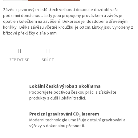
Závěs z javorových listů třech velikostí dokonale dozdobí vaši
podzimní domácnost. Listy jsou propojeny provázkem a závěs je
opatřen kolečkem na zavěšení . Dekorace je dozdobena dřevěnými
korálky. Délka závěsu včetně kroužku je 60 cm. Lístky jsou vyrobeny z
břízové překližky o síle 5 mm.
ZEPTAT SE
SDÍLET
Lokální česká výroba z okolí Brna
Podporujete poctivou českou práci a získáváte
produkty s duší i lokální tradicí.
Precizní gravírování CO₂ laserem
Moderní technologie umožňuje detailní gravírování a
výřezy s dokonalou přesností.