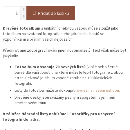
Přidat do košíku
Dřevěné fotoalbum
s unikátní ohebnou vazbou může sloužit jako
fotoalbum na svatební fotografie nebo jako kniha hostů se
vzpomínkami a přáním vašich nejbližších.
Přední stranu zdobí gravírování jmen novomanželů. Text však může být
jakýkoliv.
Fotoalbum obsahuje 20 pevných listů
(v bílé nebo černé
barvě dle vaší libosti), na které můžete lepit fotografie z obou
stran. Celkově je album vhodné zhruba na 100 klasických
fotografií.
Listy do fotoalba můžete dokoupit
rovněž na našem eshopu.
Dřevěné desky jsou svázány pevným špagátem v jemném
smetanovém tónu
V záložce Náhradní listy nabízíme i Fotorůžky pro uchycení
fotografií do alba.