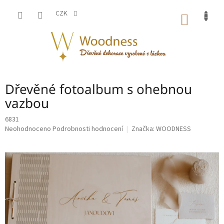
Přejít
na
CZK
NÁKUP
obsah
KOŠÍK
Dřevěné fotoalbum s ohebnou
vazbou
6831
Průměrné
Neohodnoceno
Podrobnosti hodnocení
Značka:
WOODNESS
hodnocení
produktu
je
0,0
z
5
hvězdiček.