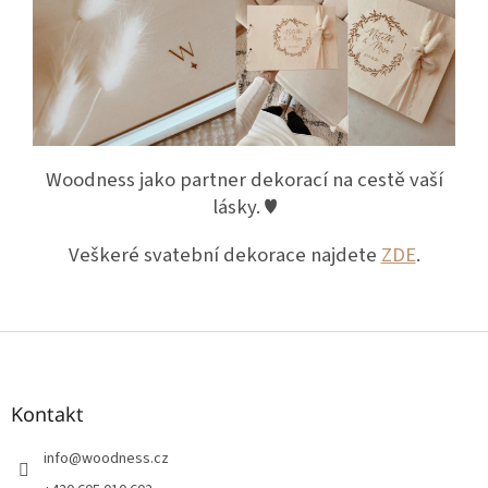
Woodness jako partner dekorací na cestě vaší
lásky. ♥
Veškeré svatební dekorace najdete
ZDE
.
Z
á
p
a
Kontakt
t
í
info
@
woodness.cz