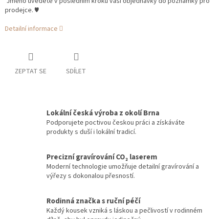
Jméno uvedete v posledním kroku vaší objednávky do poznámky pro
prodejce. ♥
Detailní informace
ZEPTAT SE
SDÍLET
Lokální česká výroba z okolí Brna
Podporujete poctivou českou práci a získáváte
produkty s duší i lokální tradicí.
Precizní gravírování CO₂ laserem
Moderní technologie umožňuje detailní gravírování a
výřezy s dokonalou přesností.
Rodinná značka s ruční péčí
Každý kousek vzniká s láskou a pečlivostí v rodinném