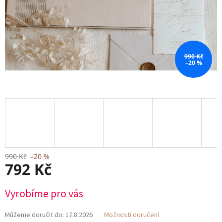
990 Kč
–20 %
990 Kč
–20 %
792 Kč
Měrná
Vyrobíme pro vás
cena:
Můžeme doručit do:
17.8.2026
Možnosti doručení