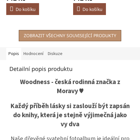
produktu
produktu
je
je
Do košíku
Do košíku
5,0
5,0
z
z
5
5
hvězdiček.
hvězdiček.
ZOBRAZIT VŠECHNY SOUVISEJÍCÍ PRODUKTY
Popis
Hodnocení
Diskuze
Detailní popis produktu
Woodness - česká rodinná značka z
Moravy ♥
Každý příběh lásky si zaslouží být zapsán
do knihy, která je stejně výjimečná jako
vy dva
Naše dřevěné svatební fotoalbum je ideální pro