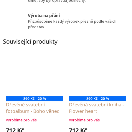
dílně, aby byl opravdu jedinečný.
Výroba na přání
Přizpůsobíme každý výrobek přesně podle vašich
představ.
Související produkty
890 Kč
–20 %
890 Kč
–20 %
Dřevěné svatební
Dřevěná svatební kniha -
fotoalbum - Boho věnec
Flower heart
Vyrobíme pro vás
Vyrobíme pro vás
Průměrné
Průměrné
hodnocení
hodnocení
712 Kč
712 Kč