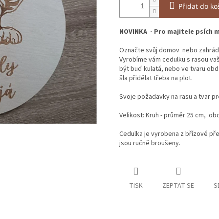
Přidat do ko
NOVINKA - Pro majitele psích ma
Označte svůj domov nebo zahrádk
Vyrobíme vám cedulku s rasou vaš
být buď kulatá, nebo ve tvaru obdé
šla přidělat třeba na plot.
Svoje požadavky na rasu a tvar p
Velikost: Kruh - průměr 25 cm, obd
Cedulka je vyrobena z břízové pře
jsou ručně broušeny.
TISK
ZEPTAT SE
S