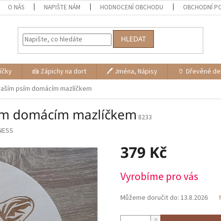
O NÁS
NAPIŠTE NÁM
HODNOCENÍ OBCHODU
OBCHODNÍ P
HLEDAT
níčky
🍰 Zápichy na dort
🖊 Jména, Nápisy
🏺 Dřevěné d
 vaším psím domácím mazlíčkem
sím domácím mazlíčkem
8233
NESS
379 Kč
Měrná
Vyrobíme pro vás
cena:
Můžeme doručit do:
13.8.2026