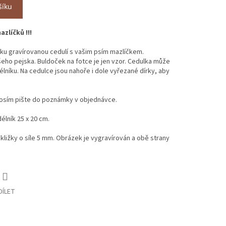
šíku
zlíčků !!!
u gravírovanou cedulí s vašim psím mazlíčkem.
eho pejska. Buldoček na fotce je jen vzor. Cedulka může
lníku. Na cedulce jsou nahoře i dole vyřezané dírky, aby
rosím pište do poznámky v objednávce.
élník 25 x 20 cm.
kližky o síle 5 mm. Obrázek je vygravírován a obě strany
DÍLET