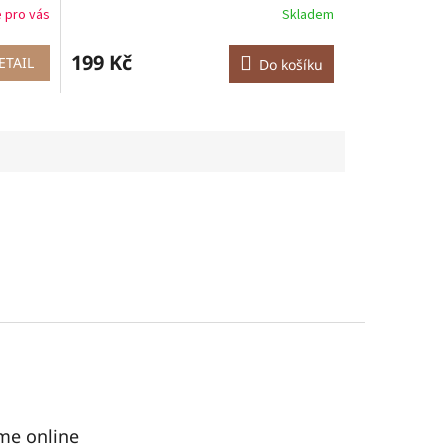
 pro vás
Skladem
199 Kč
ETAIL
Do košíku
me online