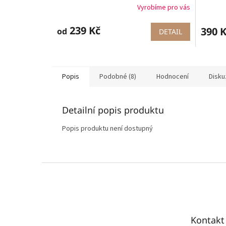
Vyrobíme pro vás
239 Kč
390 
od
DETAIL
Popis
Podobné (8)
Hodnocení
Disku
Detailní popis produktu
Popis produktu není dostupný
Z
á
p
a
t
Kontakt
í