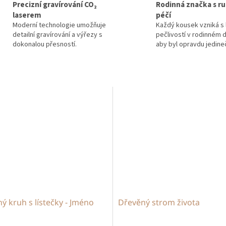
Precizní gravírování CO₂
Rodinná značka s ru
laserem
péčí
Moderní technologie umožňuje
Každý kousek vzniká s 
detailní gravírování a výřezy s
pečlivostí v rodinném d
dokonalou přesností.
aby byl opravdu jedine
ý kruh s lístečky - Jméno
Dřevěný strom života