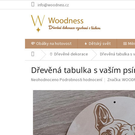
Přejít
info@woodness.cz
na
obsah
💸 Obálky na hotovost
👧 Dětský svět
📅 Mil
Domů
🏺 Dřevěné dekorace
Dřevěná tabulka s
Dřevěná tabulka s vaším p
Průměrné
Neohodnoceno
Podrobnosti hodnocení
Značka:
WOOD
hodnocení
produktu
je
0,0
z
5
hvězdiček.