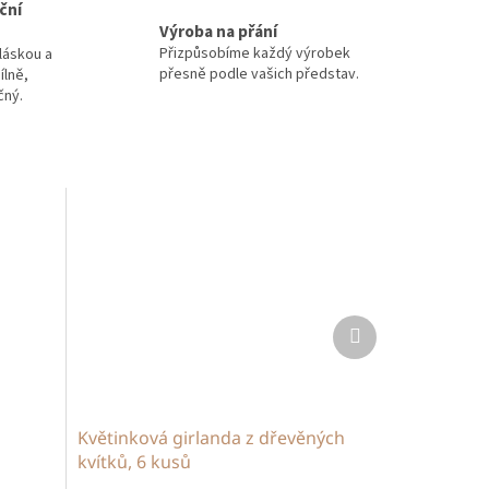
ční
Výroba na přání
Přizpůsobíme každý výrobek
láskou a
přesně podle vašich představ.
ílně,
čný.
Další
produkt
Květinková girlanda z dřevěných
kvítků, 6 kusů