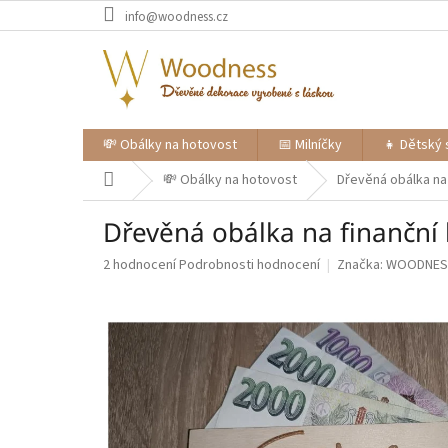
Přejít
info@woodness.cz
na
obsah
💸 Obálky na hotovost
📅 Milníčky
👧 Dětský 
Domů
💸 Obálky na hotovost
Dřevěná obálka na
Dřevěná obálka na finanční
Průměrné
2 hodnocení
Podrobnosti hodnocení
Značka:
WOODNES
hodnocení
produktu
je
5,0
z
5
hvězdiček.