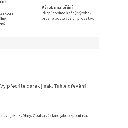
ční
Výroba na přání
Přizpůsobíme každý výrobek
láskou a
přesně podle vašich představ.
ílně,
čný.
Vy předáte dárek jinak. Tahle dřevěná
 dnech jako květiny. Obálka zůstane jako vzpomínka,
u.