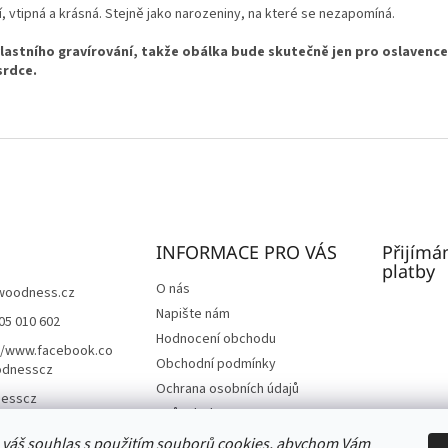
, vtipná a krásná. Stejně jako narozeniny, na které se nezapomíná.
vlastního gravírování, takže obálka bude skutečně jen pro oslavenc
srdce.
INFORMACE PRO VÁS
Přijímá
platby
O nás
woodness.cz
Napište nám
05 010 602
Hodnocení obchodu
//www.facebook.co
Obchodní podmínky
dnesscz
Ochrana osobních údajů
esscz
Způsob dopravy
Způsob platby
 váš souhlas s použitím souborů cookies, abychom Vám