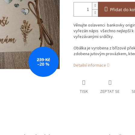
Přidat do ko
Věnujte oslavenci bankovky origin
vyřezán nápis všechno nejlepší k
vyřezávanými srdíčky.
Obálka je vyrobena z břízové překl
zdobena jutovým provázkem, který
239 Kč
–20 %
Detailní informace
TISK
ZEPTAT SE
S