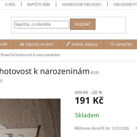
O NÁS
NAPIŠTE NÁM
HODNOCENÍ OBCHODU
OBCHODNÍ P
HLEDAT
svět
🍰 Zápichy na dort
🖊 Jména, Nápisy
💡 Lampičky
 finanční hotovost k narozeninám
 hotovost k narozeninám
8505
S
239 Kč
–20 %
191 Kč
Měrná
Skladem
cena:
Můžeme doručit do:
13.8.2026