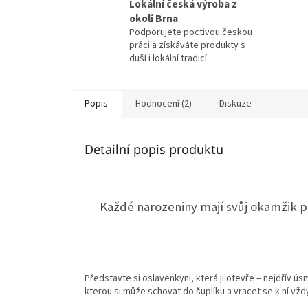
Lokální česká výroba z
okolí Brna
Podporujete poctivou českou
práci a získáváte produkty s
duší i lokální tradicí.
Popis
Hodnocení (2)
Diskuze
Detailní popis produktu
Každé narozeniny mají svůj okamžik p
Představte si oslavenkyni, která ji otevře – nejdřív 
kterou si může schovat do šuplíku a vracet se k ní vžd