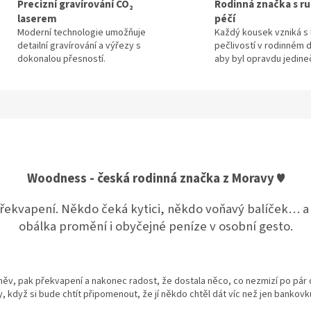
Precizní gravírování CO₂
Rodinná značka s ru
laserem
péčí
Moderní technologie umožňuje
Každý kousek vzniká s 
detailní gravírování a výřezy s
pečlivostí v rodinném d
dokonalou přesností.
aby byl opravdu jedine
Woodness - česká rodinná značka z Moravy ♥
řekvapení. Někdo čeká kytici, někdo voňavý balíček… a 
obálka promění i obyčejné peníze v osobní gesto.
úsměv, pak překvapení a nakonec radost, že dostala něco, co nezmizí po pár
y, když si bude chtít připomenout, že jí někdo chtěl dát víc než jen bankovk