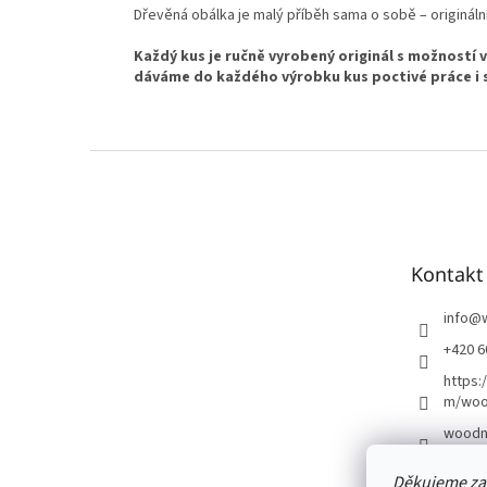
Dřevěná obálka je malý příběh sama o sobě – originální
Každý kus je ručně vyrobený originál s možností 
dáváme do každého výrobku kus poctivé práce i 
Z
á
p
a
t
Kontakt
í
info
@
+420 6
https:
m/woo
woodn
Děkujeme za