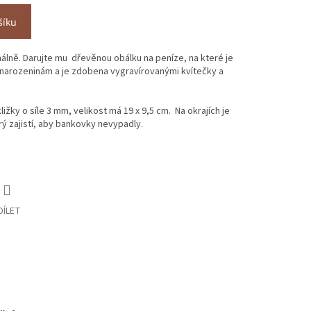
šíku
álně. Darujte mu dřevěnou obálku na peníze, na které je
 narozeninám a je zdobena vygravírovanými kvítečky a
ižky o síle 3 mm, velikost má 19 x 9,5 cm. Na okrajích je
 zajistí, aby bankovky nevypadly.
DÍLET