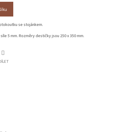
šíku
otokoutku se stojánkem.
 síle 5 mm. Rozměry destičky jsou 250 x 350 mm.
DÍLET