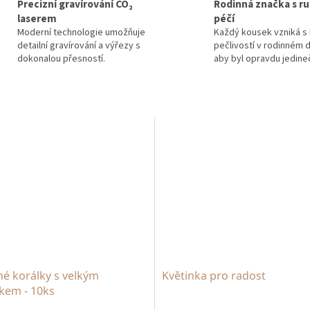
Precizní gravírování CO₂
Rodinná značka s ru
laserem
péčí
Moderní technologie umožňuje
Každý kousek vzniká s 
detailní gravírování a výřezy s
pečlivostí v rodinném d
dokonalou přesností.
aby byl opravdu jedine
é korálky s velkým
Květinka pro radost
kem - 10ks