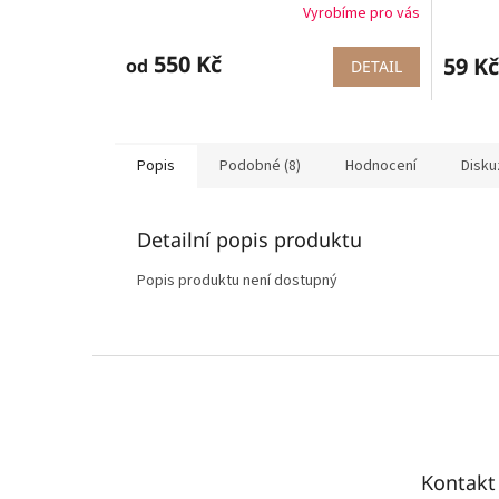
Vyrobíme pro vás
550 Kč
59 Kč
od
DETAIL
Popis
Podobné (8)
Hodnocení
Disku
Detailní popis produktu
Popis produktu není dostupný
Z
á
p
a
t
Kontakt
í