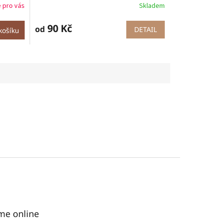
 pro vás
Skladem
90 Kč
od
DETAIL
košíku
me online