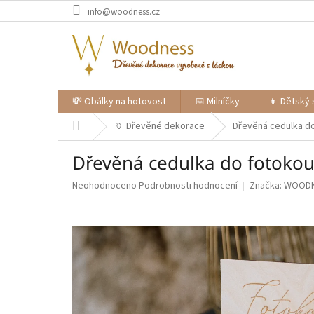
Přejít
info@woodness.cz
na
obsah
💸 Obálky na hotovost
📅 Milníčky
👧 Dětský 
Domů
🏺 Dřevěné dekorace
Dřevěná cedulka d
Dřevěná cedulka do fotoko
Průměrné
Neohodnoceno
Podrobnosti hodnocení
Značka:
WOOD
hodnocení
produktu
je
0,0
z
5
hvězdiček.