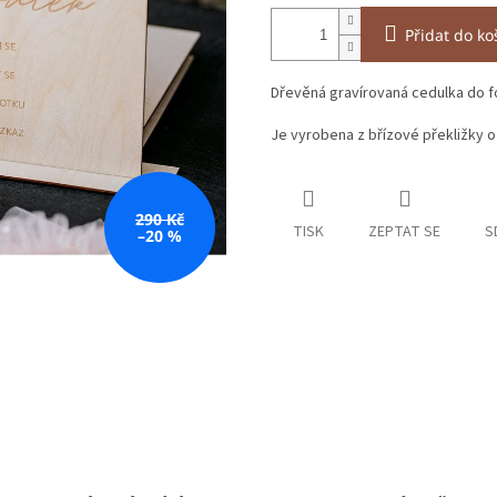
Přidat do ko
Dřevěná gravírovaná cedulka do f
Je vyrobena z břízové překližky o
290 Kč
TISK
ZEPTAT SE
S
–20 %