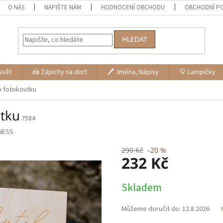
O NÁS
NAPIŠTE NÁM
HODNOCENÍ OBCHODU
OBCHODNÍ P
HLEDAT
svět
🍰 Zápichy na dort
🖊 Jména, Nápisy
💡 Lampičky
o fotokoutku
utku
7584
NESS
290 Kč
–20 %
232 Kč
Měrná
Skladem
cena:
Můžeme doručit do:
12.8.2026