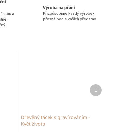
ční
Výroba na přání
Přizpůsobíme každý výrobek
láskou a
přesně podle vašich představ.
ílně,
čný.
Další
produkt
Dřevěný tácek s gravírováním -
Květ života